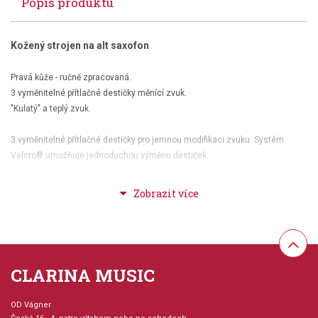
Popis produktu
Kožený strojen na alt saxofon
Pravá kůže - ručně zpracovaná.
3 vyměnitelné přítlačné destičky měnící zvuk.
"Kulatý" a teplý zvuk.
3 vyměnitelné přítlačné destičky pro jemnou modifikaci zvuku. Systém
Velcro® umožňuje jednoduchou výměnu destiček:
Kovová destička
- plný, barevný a kompaktní zvuk. Kombinace kovové
destičky a pružného strojku nabízí hráči nejlepší zvukové vlastnosti obou
materiálů.
Destička z hladké kůže
- strojek a destička ze stejného druhu kůže -
"temný" zvuk.
Destička z přizpůsobivé hladké kuže
- "kulatý", bohatý zvuk.
CLARINA MUSIC
kožený klobouček
OD Vágner
kožená svěrka plátku