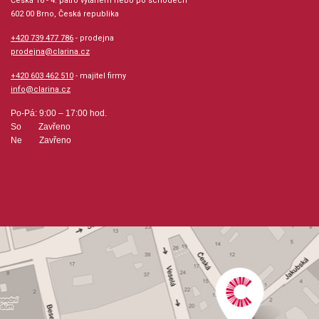
Česká 16 - 4. patro výtahem nebo po schodech
602 00 Brno, Česká republika
+420 739 477 786
- prodejna
prodejna@clarina.cz
+420 603 462 510
- majitel firmy
info@clarina.cz
Po-Pá: 9:00 – 17:00 hod.
So Zavřeno
Ne Zavřeno