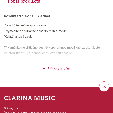
Popis produktu
Kožený strojek na B klarinet
Pravá kůže - ručně zpracovaná.
3 vyměnitelné přítlačné destičky měnící zvuk.
"Kulatý" a teplý zvuk.
Tři vyměnitelné přítlačné destičky pro jemnou modifikaci zvuku. Systém
Velcro® umožňuje jednoduchou výměnu destiček:
Kovová destička
- plný, barevný a kompaktní zvuk. Kombinace kovové
destičky a pružného strojku nabízí hráči nejlepší zvukové vlastnosti obou
materiálů.
Destička z hladké kůže
- strojek a destička ze stejného druhu kůže -
"temný" zvuk.
Destička z přizpůsobivé hladké kuže
- "kulatý", bohatý zvuk.
CLARINA MUSIC
plastový klobouček
OD Vágner
kožená svěrka plátku