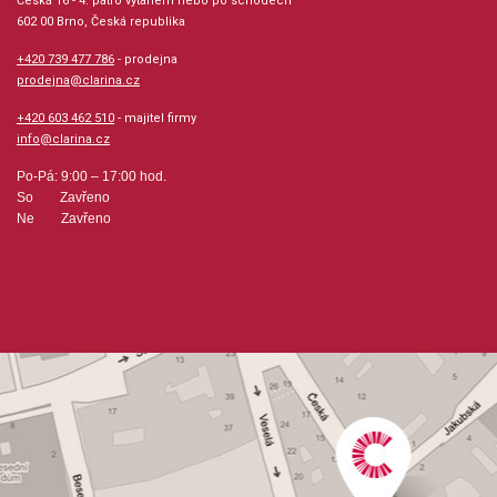
Česká 16 - 4. patro výtahem nebo po schodech
602 00 Brno, Česká republika
+420 739 477 786
- prodejna
prodejna@clarina.cz
+420 603 462 510
- majitel firmy
info@clarina.cz
Po-Pá: 9:00 – 17:00 hod.
So Zavřeno
Ne Zavřeno