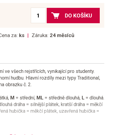
DO KOŠÍKU
Cena za:
ks
Záruka:
24 měsíců
í ve všech rejstřících, vynikající pro studenty.
rní hudbu. Hlavní rozdíly mezi typy Traditional,
na obrazku č. 2.
átká,
M
= střední,
ML
= středně dlouhá,
L
= dlouhá.
louhá dráha = silnější plátek, kratší dráha = měkčí
vřená hubička = měkčí plátek, uzavřená hubička =