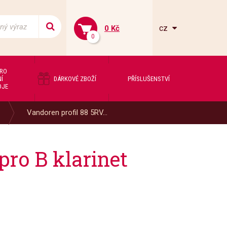
cz
0 Kč
0
PRO
Í
DÁRKOVÉ ZBOŽÍ
PŘÍSLUŠENSTVÍ
OJE
Vandoren profil 88 5RV...
pro B klarinet