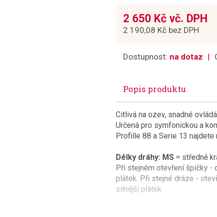
2 650 Kč vč. DPH
2 190,08 Kč bez DPH
Dostupnost:
na dotaz
Popis produktu
Citlivá na ozev, snadné ovládán
Určená pro symfonickou a komo
Profille 88 a Serie 13 najdete 
Délky dráhy: MS
= středně kr
Při stejném otevření špičky - d
plátek. Při stejné dráze - ote
silnější plátek
Doporučené síly plátku: