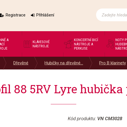
Registrace
Přihlášení
NNÉ A
KONCERTNÍ BICÍ
NOTY 
KLÁVESOVÉ
ACÍ
NÁSTROJE A
HUDEBN
NÁSTROJE
ROJE
PERKUSE
NÁSTR
Dřevěné
Hubičky na dřevěné...
Pro B klarinety
il 88 5RV Lyre hubička 
Kód produktu:
VN CM3028