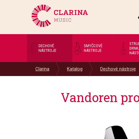
STRU
DECHOVÉ
SMYČCOVÉ
DRNK
NÁSTROJE
NÁSTROJE
NÁST
Clarina
Katalog
Dechové nástroje
Vandoren prof