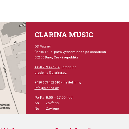
Traditional - 3/ 3,5/ 4
V12 - 3,5/ 4
56 rue Lepic - 3,5/ 3,5+/ 4
* Otevření špičky - 109+ ( 1
CLARINA MUSIC
* Délka dráhy - M
* Materiál - kaučuk
* Bez svěrky plátku
OD Vágner
Česká 16 - 4. patro výtahem nebo po schodech
602 00 Brno, Česká republika
+420 739 477 786
- prodejna
prodejna@clarina.cz
+420 603 462 510
- majitel firmy
info@clarina.cz
Po-Pá: 9:00 – 17:00 hod.
So Zavřeno
Ne Zavřeno