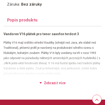
Záruka:
Bez záruky
Popis produktu
Vandoren V16 plátek pro tenor saxofon tvrdost 3
Plátky V16 mají srdíčko střední tloušťky (silnější než Java, ale slabší než
Traditional), přičemž profil je navržený na produkování silného ozevu s
hlubokým, bohatým zvukem. Plátky V16 byly uvedeny na trh v roce 1993
jako odpověď na požadavky některých amerických jazzových hudebníků ( s
JAVA ještě větší hmotností dřeva). V 16 má tlustší špičku než tradiční plátky
Vandoren a delší paletu. Zvuk je brilantnější, více perkusivní, zvlášť dobře
přizpůsobivý pro všechny nové hudební styly.
Balení po 5-ti kusech