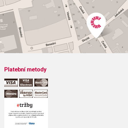
76=brilantní, dobrá vrchní poloha
41=brilantní, klade větší odpor
57=živé, dobrá vrchní poloha
25=veliké, otevřené
Podrobnější popis a srovnání s ostatními nátrubky najdete v PDF souboru
přímo od výrobce.
Platební metody