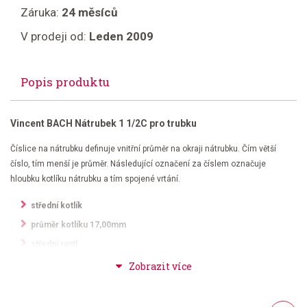
Záruka:
24 měsíců
V prodeji od:
Leden 2009
Popis produktu
Vincent BACH Nátrubek 1 1/2C pro trubku
Číslice na nátrubku definuje vnitřní průměr na okraji nátrubku. Čím větší
číslo, tím menší je průměr. Následující označení za číslem označuje
hloubku kotlíku nátrubku a tím spojené vrtání.
střední kotlík
průměr kotlíku 17,00mm
střední rantl
vrtání 10
postříbřený