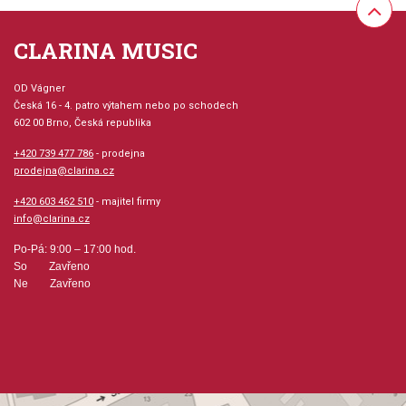
Žádné písmeno=extra hluboký kotlík, vrtání 10
CLARINA MUSIC
A=velmi hluboké, vrtání 24
OD Vágner
B=středně hluboké, vrtání 7
Česká 16 - 4. patro výtahem nebo po schodech
C=středně, vrtání 10
602 00 Brno, Česká republika
D=středně ploché, vrtání 76
+420 739 477 786
- prodejna
E=ploché, vrtání 117
prodejna@clarina.cz
F=extra ploché, vrtání 76
+420 603 462 510
- majitel firmy
V=V-tvarované, vrtání 25
info@clarina.cz
Po-Pá: 9:00 – 17:00 hod.
Vrtání:
So Zavřeno
Ne Zavřeno
24=veliké, tmavé, symfonické
7=Schmitt-vrtání, tmavé
3=veliké, tmavé
117= vrtání určené pro piccolové nátrubky
87=široké, velice volné a otevřené