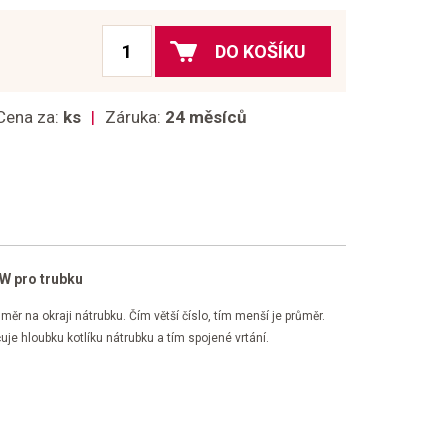
DO KOŠÍKU
Cena za:
ks
Záruka:
24 měsíců
W pro trubku
ůměr na okraji nátrubku. Čím větší číslo, tím menší je průměr.
je hloubku kotlíku nátrubku a tím spojené vrtání.