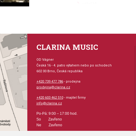
vrtání 10
postříbřený
Žádné písmeno=extra hluboký ko
CLARINA MUSIC
A=velmi hluboké, vrtání 24
B=středně hluboké, vrtání 7
OD Vágner
C=středně, vrtání 10
Česká 16 - 4. patro výtahem nebo po schodech
D=středně ploché, vrtání 76
602 00 Brno, Česká republika
E=ploché, vrtání 117
+420 739 477 786
- prodejna
F=extra ploché, vrtání 76
prodejna@clarina.cz
V=V-tvarované, vrtání 25
+420 603 462 510
- majitel firmy
info@clarina.cz
Vrtání:
Po-Pá: 9:00 – 17:00 hod.
So Zavřeno
24=veliké, tmavé, symfonické
Ne Zavřeno
7=Schmitt-vrtání, tmavé