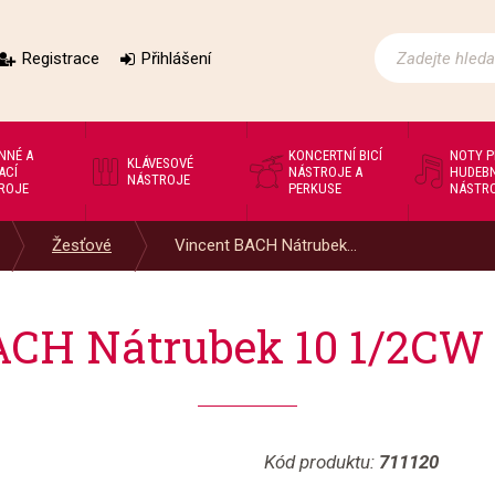
Registrace
Přihlášení
NNÉ A
KONCERTNÍ BICÍ
NOTY 
KLÁVESOVÉ
ACÍ
NÁSTROJE A
HUDEBN
NÁSTROJE
ROJE
PERKUSE
NÁSTR
Žesťové
Vincent BACH Nátrubek...
ACH Nátrubek 10 1/2CW 
Kód produktu:
711120