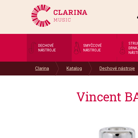
STRU
DECHOVÉ
SMYČCOVÉ
DRNK
NÁSTROJE
NÁSTROJE
NÁST
Clarina
Katalog
Dechové nástroje
Vincent B