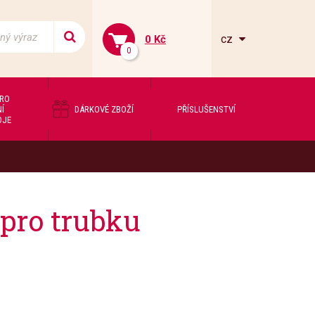
cz
0 Kč
0
PRO
Í
DÁRKOVÉ ZBOŽÍ
PŘÍSLUŠENSTVÍ
OJE
pro trubku