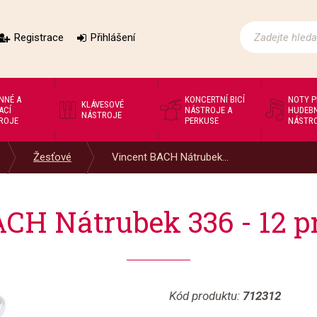
Registrace
Přihlášení
NNÉ A
KONCERTNÍ BICÍ
NOTY 
KLÁVESOVÉ
ACÍ
NÁSTROJE A
HUDEBN
NÁSTROJE
ROJE
PERKUSE
NÁSTR
Žesťové
Vincent BACH Nátrubek...
CH Nátrubek 336 - 12 pr
Kód produktu:
712312