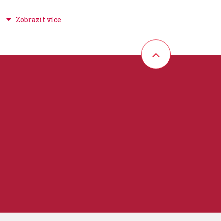
ůměr na okraji nátrubku. Čím větší číslo, tím menší je průměr.
je hloubku kotlíku nátrubku a s tím spojené vrtání.