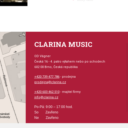
Povrchová úprava: Stříbro
Číslice na nátrubku definuje vnitřní pr
Následující označení za číslem označu
CLARINA MUSIC
OD Vágner
Česká 16 - 4. patro výtahem nebo po schodech
602 00 Brno, Česká republika
+420 739 477 786
- prodejna
prodejna@clarina.cz
+420 603 462 510
- majitel firmy
info@clarina.cz
Po-Pá: 9:00 – 17:00 hod.
So Zavřeno
Ne Zavřeno