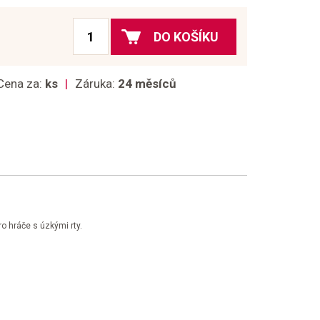
DO KOŠÍKU
Cena za:
ks
Záruka:
24 měsíců
o hráče s úzkými rty.