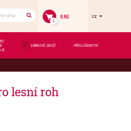
cz
0 Kč
0
PRO
Í
DÁRKOVÉ ZBOŽÍ
PŘÍSLUŠENSTVÍ
OJE
o lesní roh