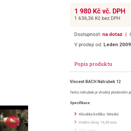
1 980 Kč vč. DPH
1 636,36 Kč bez DPH
Dostupnost:
na dotaz
V prodeji od:
Leden 2009
Popis produktu
Vincent BACH Nátrubek 12
Tento nátrubek je vhodný především pr
Specifikace:
Hloubka kotlíku: Střední
Vnitřní okraj: 16,50 mm
Úzký rantl