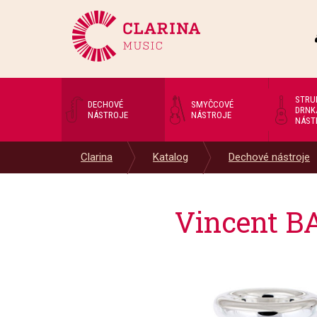
STRU
DECHOVÉ
SMYČCOVÉ
DRNK
NÁSTROJE
NÁSTROJE
NÁST
Clarina
Katalog
Dechové nástroje
Vincent BA