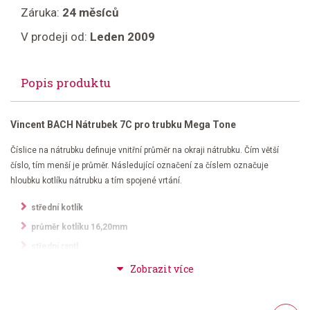
Záruka:
24 měsíců
V prodeji od:
Leden 2009
Popis produktu
Vincent BACH Nátrubek 7C pro trubku Mega Tone
Číslice na nátrubku definuje vnitřní průměr na okraji nátrubku. Čím větší
číslo, tím menší je průměr. Následující označení za číslem označuje
hloubku kotlíku nátrubku a tím spojené vrtání.
střední kotlík
průměr kotlíku 16,20mm
střední rantl
vrtání 10
lehký nátisk
tento nátrubek je oblíben na celém světě pro brilantní a čistý tón, od