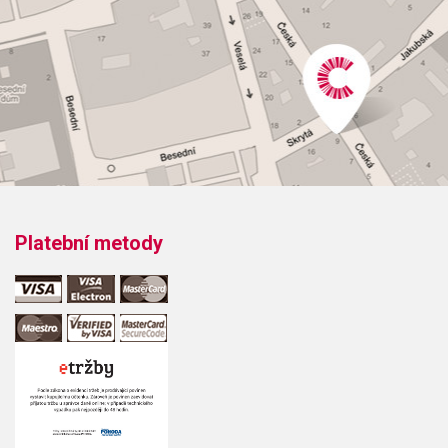
3=veliké, tmavé
117= vrtání určené pro piccolové nátrubky
87=široké, velice volné a otevřené
76=brilantní, dobrá vrchní poloha
41=brilantní, klade větší odpor
57=živé, dobrá vrchní poloha
25=veliké, otevřené
Podrobnější popis a srovnání s ostatními nátrubky najdete v PDF souboru
přímo od výrobce.
Platební metody