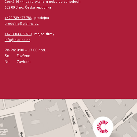
Česká 16 - 4. patro výtahem nebo po schodech
D=středně ploché, vrtání 76
602 00 Brno, Česká republika
E=ploché, vrtání 117
+420 739 477 786
- prodejna
F=extra ploché, vrtání 76*
prodejna@clarina.cz
V=V-tvarované, vrtání 25
+420 603 462 510
- majitel firmy
Vrtání:
info@clarina.cz
Po-Pá: 9:00 – 17:00 hod.
24=veliké, tmavé, symfonické
So Zavřeno
7=Schmitt-vrtání, tmavé
Ne Zavřeno
3=veliké, tmavé
117= vrtání určené pro piccolové nátrubky
87=široké, velice volné a otevřené
76=brilantní, dobrá vrchní poloha
41=brilantní, klade větší odpor
57=živé, dobrá vrchní poloha
25=veliké, otevřené
Podrobnější popis a srovnání s ostatními nátrubky najdete v PDF souboru