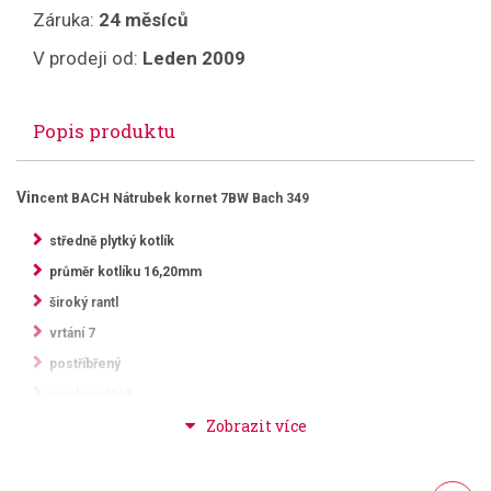
Záruka:
24 měsíců
V prodeji od:
Leden 2009
Popis produktu
Vin
cent BACH Nátrubek kornet 7BW Bach 349
středně plytký kotlík
průměr kotlíku 16,20mm
široký rantl
vrtání 7
postříbřený
snadný nátisk
Číslice na nátrubku definuje vnitřní průměr na okraji nátrubku. Čím větší
číslo, tím menší je průměr. Následující označení za číslem označuje
hloubku kotlíku nátrubku a tím spojené vrtání.