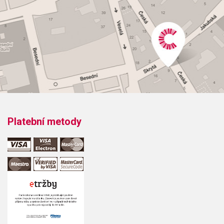
76=brilantní, dobrá vrchní poloha
41=brilantní, klade větší odpor
57=živé, dobrá vrchní poloha
25=veliké, otevřené
Podrobnější popis a srovnání s ostatními nátrubky najdete v PDF souboru
přímo od výrobce.
Platební metody