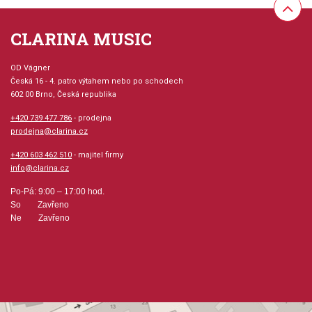
Žádné písmeno=extra hluboký kotlík, vrtání 10
CLARINA MUSIC
A=velmi hluboké, vrtání 24
OD Vágner
B=středně hluboké, vrtání 7
Česká 16 - 4. patro výtahem nebo po schodech
C=středně, vrtání 10
602 00 Brno, Česká republika
D=středně ploché, vrtání 76
+420 739 477 786
- prodejna
E=ploché, vrtání 117
prodejna@clarina.cz
F=extra ploché, vrtání 76
+420 603 462 510
- majitel firmy
V=V-tvarované, vrtání 25
info@clarina.cz
Po-Pá: 9:00 – 17:00 hod.
Vrtání:
So Zavřeno
Ne Zavřeno
24=veliké, tmavé, symfonické
7=Schmitt-vrtání, tmavé
3=veliké, tmavé
117= vrtání určené pro piccolové nátrubky
87=široké, velice volné a otevřené