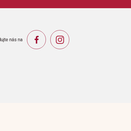
orporation
ujte nás na
hedralIn My LifeSomewhere Out ThereSunrise,
Theme)We've Only Just BegunWedding