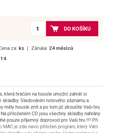
DO KOŠÍKU
Cena za:
ks
Záruka:
24 měsíců
014
ie, která hráčům na housle umožní zahrát si
ené skladby. Sledováním notového záznamu a
by měly housle znít a po tom již zkoušíte Vaši hru
. Na přiloženém CD jsou všechny skladby nahrány
uhé pouze příjemný doprovod pro Vaši hru !!! Při
o MAC je zde navíc přiložen program, který Vám