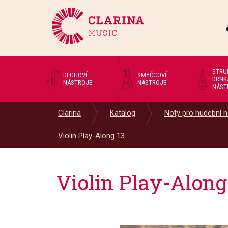
STRU
DECHOVÉ
SMYČCOVÉ
DRNK
NÁSTROJE
NÁSTROJE
NÁST
Clarina
Katalog
Noty pro hudební n
Violin Play-Along 13...
Violin Play-Alon