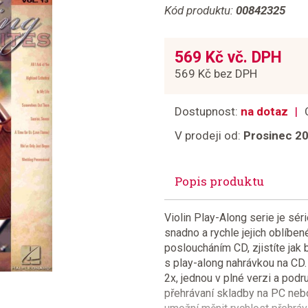
Kód produktu:
00842325
569 Kč vč. DPH
569 Kč bez DPH
Dostupnost:
na dotaz
V prodeji od:
Prosinec 2
Popis produktu
Violin Play-Along serie je sér
snadno a rychle jejich oblíb
posloucháním CD, zjistíte jak 
s play-along nahrávkou na CD
2x, jednou v plné verzi a podr
přehrávaní skladby na PC neb