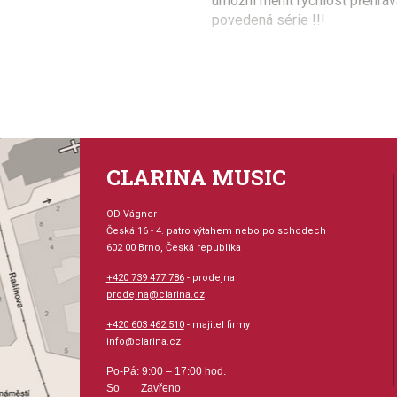
umožní měnit rychlost přehráv
povedená série !!!
Provedení: sešit + CD
Série: Violin Play Along
Hudební styl: muzikály +
CLARINA MUSIC
svatby
OD Vágner
Velikost (rozměr): 23 x
Česká 16 - 4. patro výtahem nebo po schodech
602 00 Brno, Česká republika
Počet skladeb: 8
+420 739 477 786
- prodejna
prodejna@clarina.cz
Počet stran: 16
+420 603 462 510
- majitel firmy
info@clarina.cz
hudební úprava: zpěv / 
Po-Pá: 9:00 – 17:00 hod.
So Zavřeno