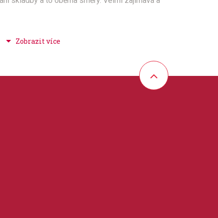
ání skladby a to oběma směry. Velmi zajímavá a
, LOVE
 film + televize, balady + romatika + lyrika +
 30 cm
akordy