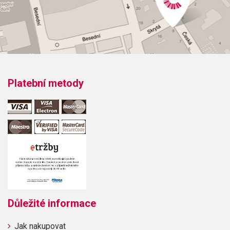
/Muffat/ Suite /Purcell/Passepied /Campra/Musette
/Monteclair/Gavotte Les moissoneurs /Couperin/Choral
/Bach/ Menuet /Händel/Menuet (C) /Haydn/Menuet (D)
/Haydn/Presto /Haydn/Hymnus /Mozart/ Quadrille
/Mozart/ German Dance /Mozart/ Contredance
/Mozart/ Ah! ca ira Tema con variazioni /Beethoven/Polka
/Küffner/
Platební metody
Důležité informace
Jak nakupovat