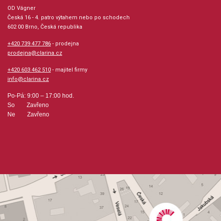
Počet stran: 63
OD Vágner
Česká 16 - 4. patro výtahem nebo po schodech
602 00 Brno, Česká republika
hudební úprava: melodie / klavír
+420 739 477 786
- prodejna
prodejna@clarina.cz
Obsazení: solo
+420 603 462 510
- majitel firmy
info@clarina.cz
Odběr minimálně 1 kus
Po-Pá: 9:00 – 17:00 hod.
Výrobce: EDITIO MUSICA BUDAPEST Music P
So Zavřeno
Ne Zavřeno
Obsahuje:
Minnesang /Reuenthal/Chansonette
/Muset/ Branle Spagnoletto /Negri/Alla Tedesca
/Haussmann/Alla Polacca
/Haussmann/Studentenlied Galliarda /Franck/ Tanzlied
/Franck/Dantz /Peuerl/Divisions /Simpson/Ballo
Ongaro Chorea Hungarica Air /Lully/ Menuet /Lully/Bourrée