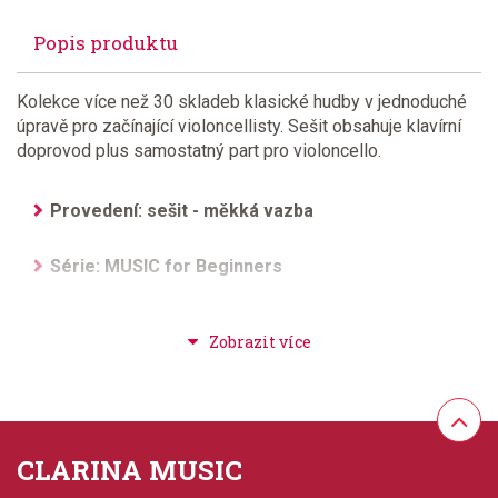
Popis produktu
Kolekce více než 30 skladeb klasické hudby v jednoduché
úpravě pro začínající violoncellisty. Sešit obsahuje klavírní
doprovod plus samostatný part pro violoncello.
Provedení: sešit - měkká vazba
Série: MUSIC for Beginners
Hudební styl: noty pro hudební školy, klasická +
duchovní hudba, hudba pro děti, žáky a studenty
Velikost (rozměr): 23 x 31 cm
Počet skladeb: 33
CLARINA MUSIC