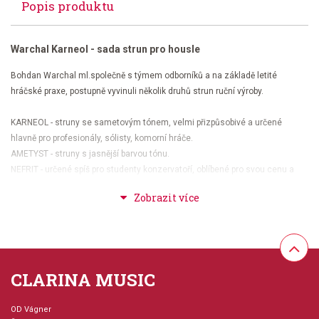
Popis produktu
Warchal Karneol - sada strun pro housle
Bohdan Warchal ml.společně s týmem odborníků a na základě letité
hráčské praxe, postupně vyvinuli několik druhů strun ruční výroby.
KARNEOL - struny se sametovým tónem, velmi přizpůsobivé a určené
hlavně pro profesionály, sólisty, komorní hráče.
AMETYST - struny s jasnější barvou tónu.
NEFRIT - určené spíš pro studenty konzervatoří, oblíbené pro svou cenu a
kvalitu.
BRILLIANT - mistrovské struny, podobné modelu Karneol
struna E / kov
struna A / hydronalium
struna D / kov
CLARINA MUSIC
struna G/ stříbro
OD Vágner
Karneol vi. WK