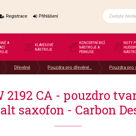
Registrace
Přihlášení
NNÉ A
KONCERTNÍ BICÍ
NOTY 
KLÁVESOVÉ
ACÍ
NÁSTROJE A
HUDEBN
NÁSTROJE
ROJE
PERKUSE
NÁSTR
Dřevěné
Pouzdra pro dřevěné...
Pouzdra pro
 2192 CA - pouzdro tva
 alt saxofon - Carbon De