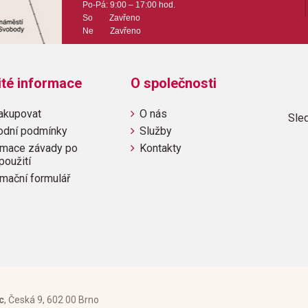
Po-Pá: 9:00 – 17:00 hod.
So Zavřeno
Ne Zavřeno
ité informace
O společnosti
akupovat
O nás
Sled
odní podmínky
Služby
mace závady po
Kontakty
použití
mační formulář
c
, Česká 9, 602 00 Brno