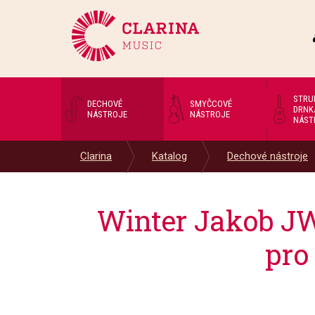
STRU
DECHOVÉ
SMYČCOVÉ
DRNK
NÁSTROJE
NÁSTROJE
NÁST
Clarina
Katalog
Dechové nástroje
Winter Jakob JW
pro