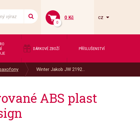
cz
0 Kč
0
PRO
Í
DÁRKOVÉ ZBOŽÍ
PŘÍSLUŠENSTVÍ
OJE
 saxofony
Winter Jakob JW 2192...
rované ABS plast
sign