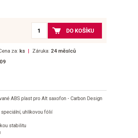
DO KOŠÍKU
Cena za:
ks
Záruka:
24 měsíců
009
ané ABS plast pro Alt saxofon - Carbon Design
peciální, uhlíkovou fólií
kou stabilitu
u