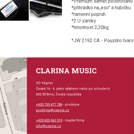
*Premium samet polstrováno
*přihrádko na,,eso" a hubičku
*ramenní popruh
*2 U-zámky
*hmotnost 2,20kg
*JW 2192 CA - Pouzdro tvarov
CLARINA MUSIC
OD Vágner
Česká 16 - 4. patro výtahem nebo po schodech
602 00 Brno, Česká republika
+420 739 477 786
- prodejna
prodejna@clarina.cz
+420 603 462 510
- majitel firmy
info@clarina.cz