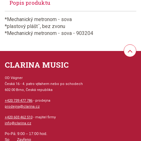
Popis produktu
*Mechanický metronom - sova
*plastový pláštˇ, bez zvonu
*Mechanický metronom - sova - 903204
CLARINA MUSIC
OD Vágner
Česká 16 - 4. patro výtahem nebo po schodech
602 00 Brno, Česká republika
+420 739 477 786
- prodejna
prodejna@clarina.cz
+420 603 462 510
- majitel firmy
info@clarina.cz
Po-Pá: 9:00 – 17:00 hod.
So Zavřeno