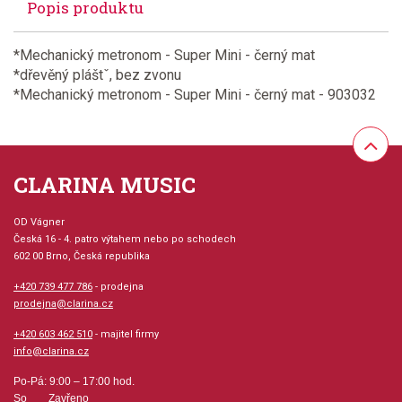
Popis produktu
*Mechanický metronom - Super Mini - černý mat
*dřevěný pláštˇ, bez zvonu
*Mechanický metronom - Super Mini - černý mat - 903032
CLARINA MUSIC
OD Vágner
Česká 16 - 4. patro výtahem nebo po schodech
602 00 Brno, Česká republika
+420 739 477 786
- prodejna
prodejna@clarina.cz
+420 603 462 510
- majitel firmy
info@clarina.cz
Po-Pá: 9:00 – 17:00 hod.
So Zavřeno