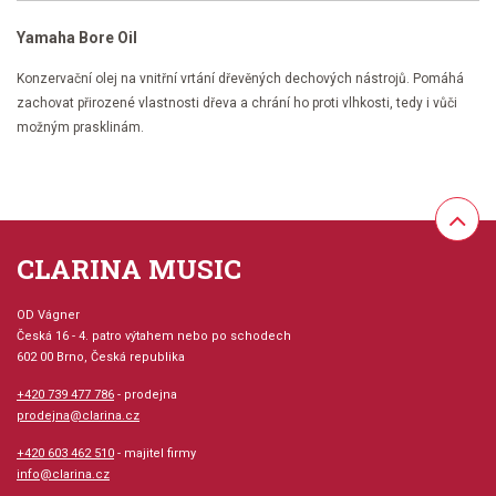
Yamaha Bore Oil
Konzervační olej na vnitřní vrtání dřevěných dechových nástrojů. Pomáhá
zachovat přirozené vlastnosti dřeva a chrání ho proti vlhkosti, tedy i vůči
možným prasklinám.
CLARINA MUSIC
OD Vágner
Česká 16 - 4. patro výtahem nebo po schodech
602 00 Brno, Česká republika
+420 739 477 786
- prodejna
prodejna@clarina.cz
+420 603 462 510
- majitel firmy
info@clarina.cz