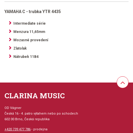
YAMAHA C - trubka YTR 4435
Intermediate série
Menzura 11,65mm
Mozasné provedení
Zlatolak
Nátrubek 11B4
CLARINA MUSIC
OD Vágner
Česká 16 - 4. patro výtahem nebo po schodech
602 00 Brno, Česká republika
+420 739 477 786
- prodejna