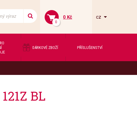
cz
0 Kč
0
PRO
Í
DÁRKOVÉ ZBOŽÍ
PŘÍSLUŠENSTVÍ
OJE
 121Z BL