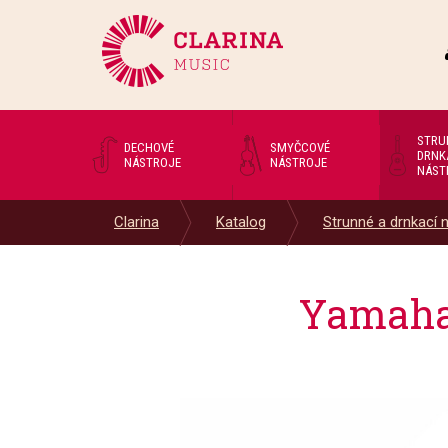
STRU
DECHOVÉ
SMYČCOVÉ
DRNK
NÁSTROJE
NÁSTROJE
NÁST
Clarina
Katalog
Strunné a drnkací 
Yamaha 