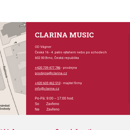
Tremolo Vintange
Černý hardware
Barva: Black
CLARINA MUSIC
OD Vágner
Česká 16 - 4. patro výtahem nebo po schodech
602 00 Brno, Česká republika
+420 739 477 786
- prodejna
prodejna@clarina.cz
+420 603 462 510
- majitel firmy
info@clarina.cz
Po-Pá: 9:00 – 17:00 hod.
So Zavřeno
Ne Zavřeno