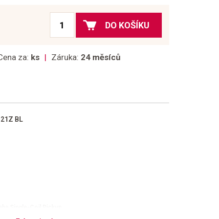
DO KOŠÍKU
Cena za:
ks
Záruka:
24 měsíců
121Z BL
ha Single-Coil Pickup