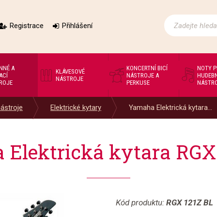
Registrace
Přihlášení
NNÉ A
KONCERTNÍ BICÍ
NOTY 
KLÁVESOVÉ
ACÍ
NÁSTROJE A
HUDEBN
NÁSTROJE
ROJE
PERKUSE
NÁSTR
nástroje
Elektrické kytary
Yamaha Elektrická kytara...
Elektrická kytara RGX
Kód produktu:
RGX 121Z BL