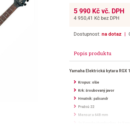
5 990 Kč vč. DPH
4 950,41 Kč bez DPH
Dostupnost:
na dotaz
Popis produktu
Yamaha Elektrická kytara RGX 
Kropus: olše
Krk: šroubovaný javor
Hmatník: palisandr
Pražců 22
Mensur:a 648 mm
2x Yamaha Humbucker, 1x Yama