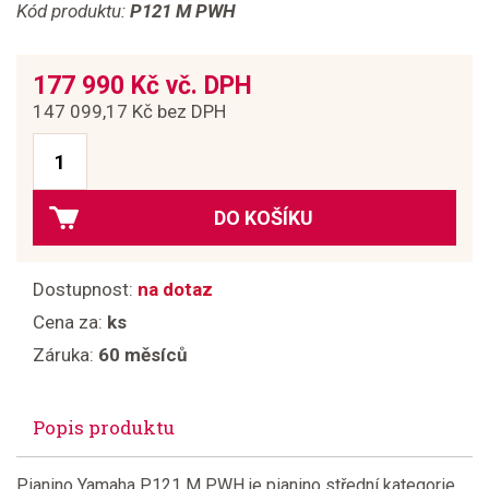
Kód produktu:
P121 M PWH
177 990 Kč vč. DPH
147 099,17 Kč bez DPH
DO KOŠÍKU
Dostupnost:
na dotaz
Cena za:
ks
Záruka:
60 měsíců
Popis produktu
Pianino Yamaha P121 M PWH je pianino střední kategorie.