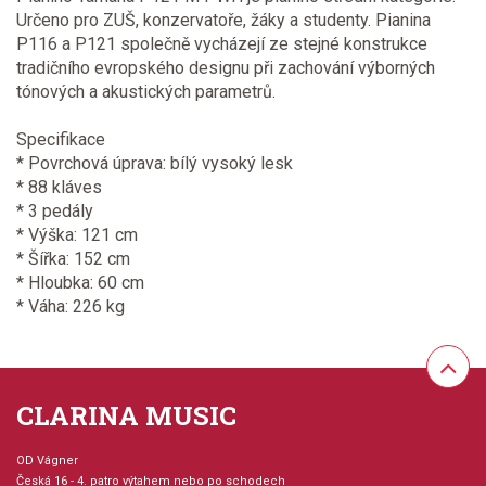
Určeno pro ZUŠ, konzervatoře, žáky a studenty. Pianina
P116 a P121 společně vycházejí ze stejné konstrukce
tradičního evropského designu při zachování výborných
tónových a akustických parametrů.
Specifikace
* Povrchová úprava: bílý vysoký lesk
* 88 kláves
* 3 pedály
* Výška: 121 cm
* Šířka: 152 cm
* Hloubka: 60 cm
* Váha: 226 kg
CLARINA MUSIC
OD Vágner
Česká 16 - 4. patro výtahem nebo po schodech