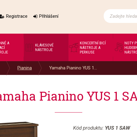
Registrace
Přihlášení
NNÉ A
KONCERTNÍ BICÍ
NOTY 
KLÁVESOVÉ
ACÍ
NÁSTROJE A
HUDEBN
NÁSTROJE
ROJE
PERKUSE
NÁSTR
Pianina
Yamaha Pianino YUS 1...
amaha Pianino YUS 1 S
Kód produktu:
YUS 1 SAW