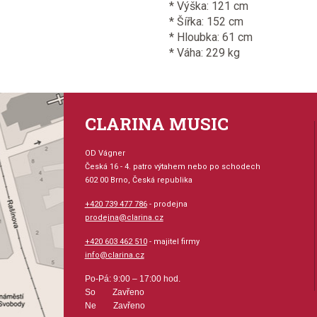
* Výška: 121 cm
* Šířka: 152 cm
* Hloubka: 61 cm
* Váha: 229 kg
CLARINA MUSIC
OD Vágner
Česká 16 - 4. patro výtahem nebo po schodech
602 00 Brno, Česká republika
+420 739 477 786
- prodejna
prodejna@clarina.cz
+420 603 462 510
- majitel firmy
info@clarina.cz
Po-Pá: 9:00 – 17:00 hod.
So Zavřeno
Ne Zavřeno