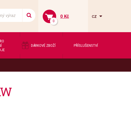
cz
0 Kč
0
PRO
Í
DÁRKOVÉ ZBOŽÍ
PŘÍSLUŠENSTVÍ
OJE
AW