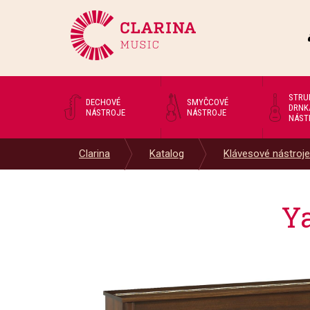
STRU
DECHOVÉ
SMYČCOVÉ
DRNK
NÁSTROJE
NÁSTROJE
NÁST
Clarina
Katalog
Klávesové nástroje
Y