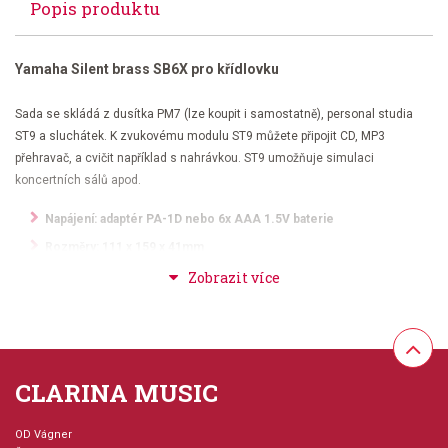
Popis produktu
Yamaha Silent brass SB6X pro křídlovku
Sada se skládá z dusítka PM7 (lze koupit i samostatně), personal studia
ST9 a sluchátek. K zvukovému modulu ST9 můžete připojit CD, MP3
přehravač, a cvičit například s nahrávkou. ST9 umožňuje simulaci
koncertních sálů apod.
Napájení: adaptér PA-1D nebo 6x AAA 1.5V baterie
Rozměry: 111 x 159 x 41mm
Váha: 250 g bez baterií
CLARINA MUSIC
OD Vágner