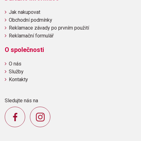
*Křídlo
*Délka 186cm
Jak nakupovat
*Šířka 149cm
Obchodní podmínky
*Výška 101cm
Reklamace závady po prvním použití
*Váha 330kg
*88 kláves
Reklamační formulář
*3 pedály
O společnosti
O nás
Služby
Kontakty
Sledujte nás na