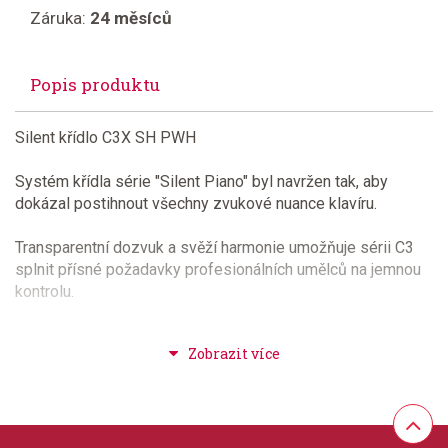
Záruka:
24 měsíců
Popis produktu
Silent křídlo C3X SH PWH
Systém křídla série "Silent Piano" byl navržen tak, aby
dokázal postihnout všechny zvukové nuance klavíru.
Transparentní dozvuk a svěží harmonie umožňuje sérii C3
splnit přísné požadavky profesionálních umělců na jemnou
kontrolu.
Série Silent má několik parametrů, které ji od běžného piana
odlišují, a to:
Mechanismus tlumení:
Posunutím páčky se kladívka odtáhnou od strun a současně