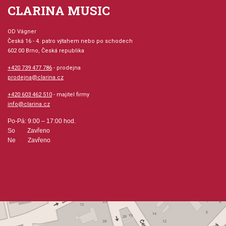
CLARINA MUSIC
se aktivuje tónová jednotka digitálního klavíru
Systémy snímání:
OD Vágner
Česká 16 - 4. patro výtahem nebo po schodech
602 00 Brno, Česká republika
Senzory pro klávesy, kladívka a pedály registrují každý
pohyb, včetně rychlosti stisku klávesy.
+420 739 477 786
- prodejna
prodejna@clarina.cz
Odezva:
+420 603 462 510
- majitel firmy
info@clarina.cz
Bezkontaktní optické snímání a mechanický systém
"QuickExcape" udržují přirozenou odezvu jak v normálním,
Po-Pá: 9:00 – 17:00 hod.
tak i v "Silent Piano" režimu.
So Zavřeno
Ne Zavřeno
Digitální zvuk:
Ultra-realistický tónový generátor digitálního piána využívá
AWM stereo vzorky z koncertního křídla Yamaha CFIIIS.
Paměť: