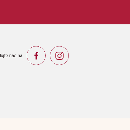
kovat vyšší harmonické a další specifické zvuky
výstupy vám umožní spolupráci s externími
úrovni hlasitosti přes externí systém ozvučení,
uchátka, užít si čtyřruční hru a mnoho dalšího.
ujte nás na
plynule měnitelnou hloubkou efektu dokáží
nebo koncertního sálu pro lepší prostorový vjem