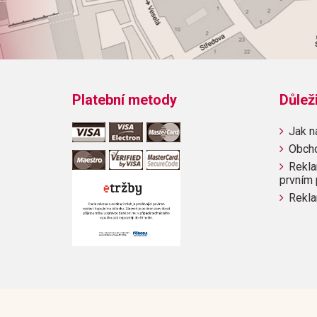
Platební metody
Důlež
Jak n
Obch
Rekla
prvním 
Rekla