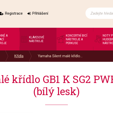
Registrace
Přihlášení
NNÉ A
KONCERTNÍ BICÍ
NOTY 
KLÁVESOVÉ
ACÍ
NÁSTROJE A
HUDEBN
NÁSTROJE
ROJE
PERKUSE
NÁSTR
Křídla
Yamaha Silent malé křídlo...
lé křídlo GB1 K SG2 PWH
(bílý lesk)