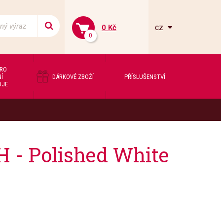
cz
0 Kč
0
PRO
Í
DÁRKOVÉ ZBOŽÍ
PŘÍSLUŠENSTVÍ
OJE
 - Polished White