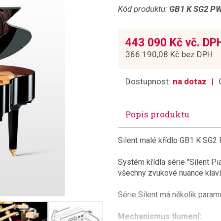
Kód produktu:
GB1 K SG2 P
443 090 Kč vč. DP
366 190,08 Kč bez DPH
Dostupnost:
na dotaz
Popis produktu
Silent malé křídlo GB1 K SG
Systém křídla série "Silent Pi
všechny zvukové nuance klaví
Série Silent má několik paramet
Mechanismus tlumení: