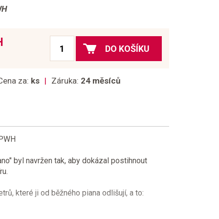
WH
H
DO KOŠÍKU
Cena za:
ks
Záruka:
24 měsíců
2 PWH
ano" byl navržen tak, aby dokázal postihnout
ru.
rů, které ji od běžného piana odlišují, a to: