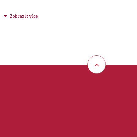
odtáhnou od strun a současně se aktivuje tónová
a pedály registrují každý pohyb, včetně rychlosti
 a mechanický systém "QuickExcape" udržují
ním, tak i v "Silent Piano" režimu.
rátor digitálního piána využívá AWM stereo vzorky
FIIIS.