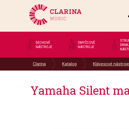
STRU
DECHOVÉ
SMYČCOVÉ
DRNK
NÁSTROJE
NÁSTROJE
NÁST
Clarina
Katalog
Klávesové nástroje
Yamaha Silent ma