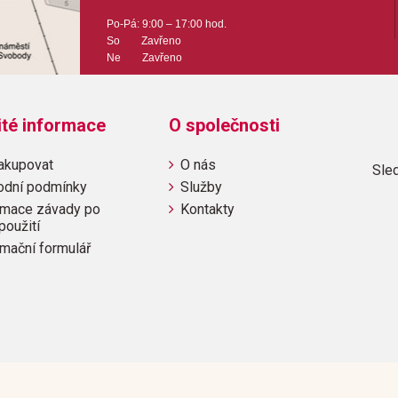
30MB paměti umožňuje reprodu
Po-Pá: 9:00 – 17:00 hod.
So Zavřeno
při použití sustain pedálu.
Ne Zavřeno
Konektory:
MIDI, AUX a dva sluchátkové 
ité informace
O společnosti
zařízeními, hru v požadované 
hru s audio doprovodem přes sl
akupovat
O nás
Sled
odní podmínky
Služby
Reverb:
mace závady po
Kontakty
použití
Tři volitelné efekty reverb s 
mační formulář
simulovat akustiku komorního 
zvuku.
Specifikace:
*Povrchová úprava: bílý lesk
*Malé křídlo
*Délka 151cm