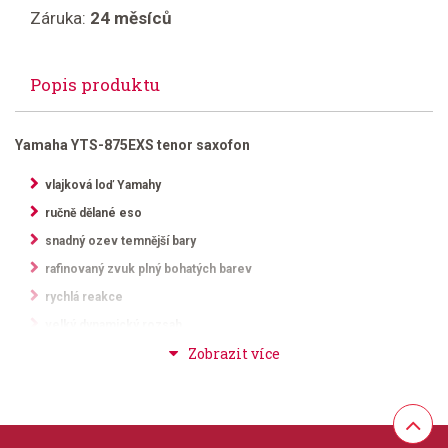
Záruka:
24 měsíců
Popis produktu
Yamaha YTS-875EXS tenor saxofon
vlajková loď Yamahy
ručně dělané eso
snadný ozev temnější bary
rafinovaný zvuk plný bohatých barev
rychlá reakce
velký dynamický rozsah
vysoká F # klapka
stříbro