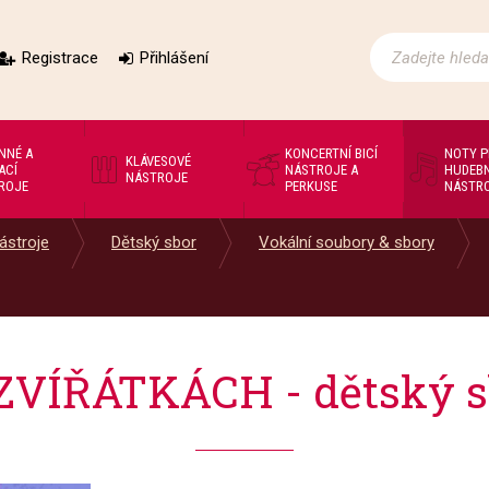
Registrace
Přihlášení
NNÉ A
KONCERTNÍ BICÍ
NOTY 
KLÁVESOVÉ
ACÍ
NÁSTROJE A
HUDEBN
NÁSTROJE
ROJE
PERKUSE
NÁSTR
ástroje
Dětský sbor
Vokální soubory & sbory
ZVÍŘÁTKÁCH - dětský sb