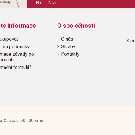
Ne Zavřeno
Obsahuje:
Očem se zpěvným ptáčkům zdá
ité informace
O společnosti
pes
akupovat
O nás
Sled
odní podmínky
Služby
mace závady po
Kontakty
použití
mační formulář
c
, Česká 9, 602 00 Brno