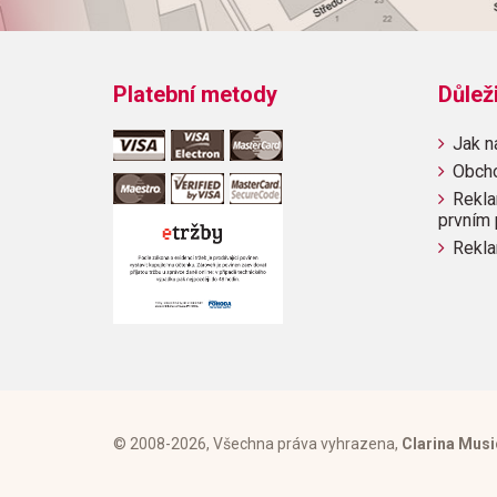
Platební metody
Důlež
Jak n
Obch
Rekla
prvním 
Rekla
© 2008-2026, Všechna práva vyhrazena,
Clarina Musi