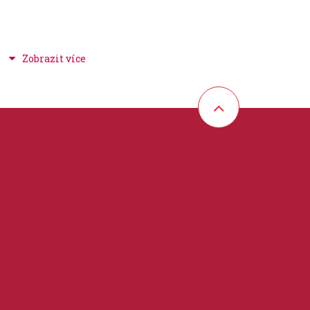
udební školy, hudba pro děti, žáky a studenty
 29 cm
partitura / klavír