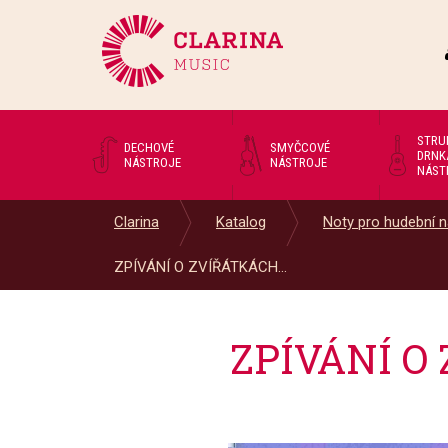
STRU
DECHOVÉ
SMYČCOVÉ
DRNK
NÁSTROJE
NÁSTROJE
NÁST
Clarina
Katalog
Noty pro hudební n
ZPÍVÁNÍ O ZVÍŘÁTKÁCH...
ZPÍVÁNÍ O 