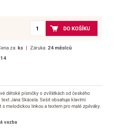
DO KOŠÍKU
Cena za:
ks
Záruka:
24 měsíců
014
avé dětské písničky o zvířátkách od českého
text Jana Skácela. Sešit obsahuje klavírní
 s melodickou linkou a textem pro malé zpěváky.
ká vazba