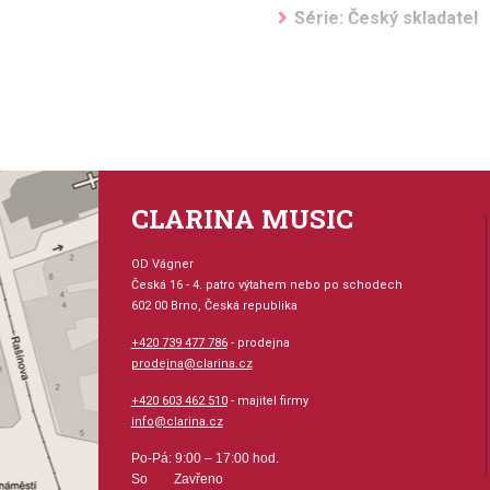
Série: Český skladatel
Hudební styl: noty pro h
Velikost (rozměr): 21 x
Počet skladeb: 4
CLARINA MUSIC
Počet stran: 13
OD Vágner
Česká 16 - 4. patro výtahem nebo po schodech
hudební úprava: sborová 
602 00 Brno, Česká republika
+420 739 477 786
- prodejna
Obsazení: sbor
prodejna@clarina.cz
Odběr minimálně 1 kus
+420 603 462 510
- majitel firmy
info@clarina.cz
Výrobce:
Po-Pá: 9:00 – 17:00 hod.
So Zavřeno