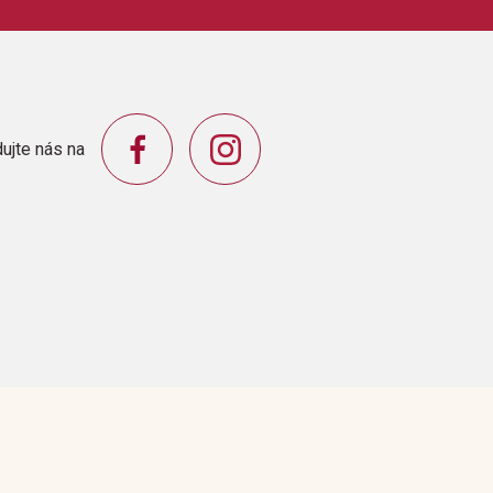
váRozmluvaProč je rosnička tak pilnáLuna a
ujte nás na