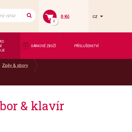
cz
0 Kč
0
PRO
Í
DÁRKOVÉ ZBOŽÍ
PŘÍSLUŠENSTVÍ
OJE
Zpěv & sbory
or & klavír