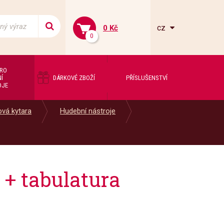
cz
0 Kč
0
PRO
Í
DÁRKOVÉ ZBOŽÍ
PŘÍSLUŠENSTVÍ
OJE
ová kytara
Hudební nástroje
+ tabulatura