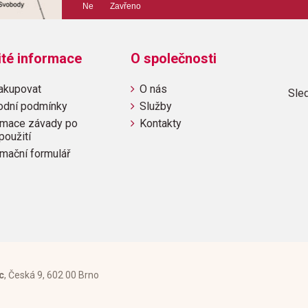
Výrobce: Hal Leonard C
Ne Zavřeno
ité informace
O společnosti
Obsahuje:
St.ThomasAl BluesSo WhatAll
akupovat
O nás
DollYesterdaysMistyI'll Reme
Sled
odní podmínky
Služby
mace závady po
Kontakty
použití
mační formulář
c
, Česká 9, 602 00 Brno