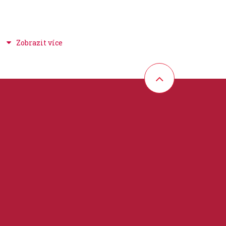
nstruktážní tituly a školy, jazz + blues +
 30 cm
 / tabulatura