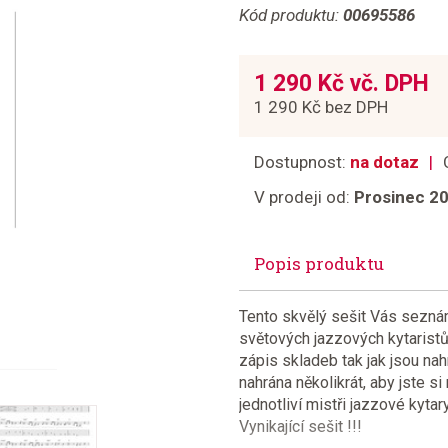
Kód produktu:
00695586
1 290 Kč vč. DPH
1 290 Kč bez DPH
Dostupnost:
na dotaz
V prodeji od:
Prosinec 2
Popis produktu
Tento skvělý sešit Vás seznám
světových jazzových kytaristů
zápis skladeb tak jak jsou na
nahrána několikrát, aby jste s
jednotliví mistři jazzové kyta
Vynikající sešit !!!