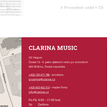
Provedení: sešit + CD
Jazyk: anglicky
Hudební styl: výukové + i
ragtime + swing
CLARINA MUSIC
Velikost (rozměr): 23 x
OD Vágner
Počet skladeb: 10
Česká 16 - 4. patro výtahem nebo po schodech
602 00 Brno, Česká republika
Počet stran: 159
+420 739 477 786
- prodejna
prodejna@clarina.cz
hudební úprava: melodie
+420 603 462 510
- majitel firmy
info@clarina.cz
Obsazení: solo
Po-Pá: 9:00 – 17:00 hod.
So Zavřeno