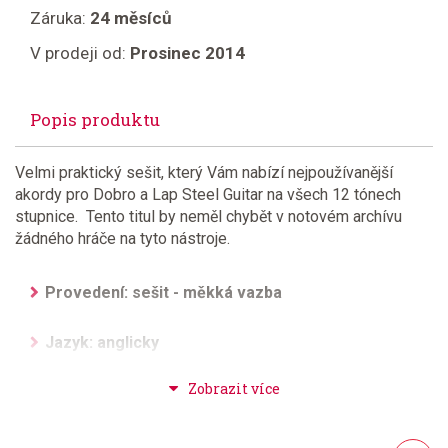
Záruka:
24 měsíců
V prodeji od:
Prosinec 2014
Popis produktu
Velmi praktický sešit, který Vám nabízí nejpoužívanější
akordy pro Dobro a Lap Steel Guitar na všech 12 tónech
stupnice. Tento titul by neměl chybět v notovém archívu
žádného hráče na tyto nástroje.
Provedení: sešit - měkká vazba
Jazyk: anglicky
Hudební styl: noty pro hudební školy
Velikost (rozměr): 23 x 30 cm