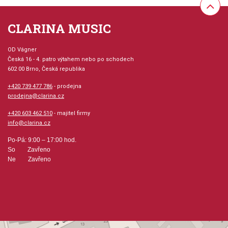
Počet stran: 48
CLARINA MUSIC
hudební úprava: tabulatura / akordy
OD Vágner
Česká 16 - 4. patro výtahem nebo po schodech
602 00 Brno, Česká republika
Obsazení: solo
+420 739 477 786
- prodejna
prodejna@clarina.cz
Odběr minimálně 1 kus
+420 603 462 510
- majitel firmy
info@clarina.cz
Výrobce: MEL BAY PUBLICATIONS
Po-Pá: 9:00 – 17:00 hod.
So Zavřeno
Ne Zavřeno
Obsahuje: