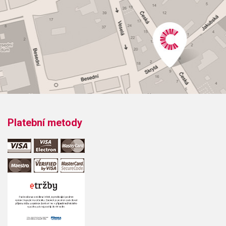
Obsazení: solo
Odběr minimálně 1 kus
Výrobce: Hal Leonard Corporation
Obsahuje:
Platební metody