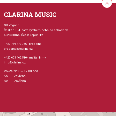
písní. Zajímavá a velmi užitečná sada obsahující sešit, CD a
DVD, která Vám nyní ještě jednodušeji, srozumitelněji a
CLARINA MUSIC
rychleji pomůže zvládnout základy hry na kytaru.
OD Vágner
Provedení: sešit + CD + DVD
Česká 16 - 4. patro výtahem nebo po schodech
602 00 Brno, Česká republika
Série: FastTrack
+420 739 477 786
- prodejna
prodejna@clarina.cz
Jazyk: anglicky
+420 603 462 510
- majitel firmy
info@clarina.cz
Hudební styl: výukové + instruktážní tituly a školy
Po-Pá: 9:00 – 17:00 hod.
So Zavřeno
Velikost (rozměr): 23 x 30 cm
Ne Zavřeno
Počet stran: 48
hudební úprava: melodie / tabulatura