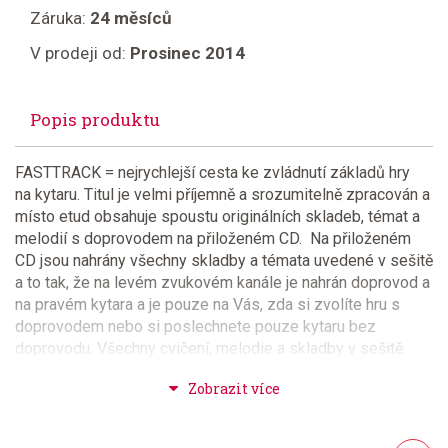
Záruka:
24 měsíců
V prodeji od:
Prosinec 2014
Popis produktu
FASTTRACK = nejrychlejší cesta ke zvládnutí základů hry
na kytaru. Titul je velmi příjemně a srozumitelně zpracován a
místo etud obsahuje spoustu originálních skladeb, témat a
melodií s doprovodem na přiloženém CD. Na přiloženém
CD jsou nahrány všechny skladby a témata uvedené v sešitě
a to tak, že na levém zvukovém kanále je nahrán doprovod a
na pravém kytara a je pouze na Vás, zda si zvolíte hru s
doprovodem nebo si poslechnete pouze kytaru bez
doprovodu. Všechny cvičení, melodie a skladby v sešitě
jsou napsány včetně tabulatury (TAB). Tento STARTER
PACK je navíc doplněn o DVD, které Vám názorně
ukáže základni kytarové riffy, základní stupnice, hru ve stylu
rock, blues a folk a obsahuje více než 50 cvičení, příkladů a