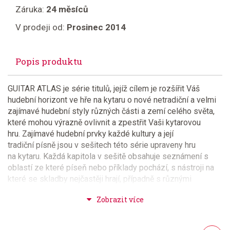
Záruka:
24 měsíců
V prodeji od:
Prosinec 2014
Popis produktu
GUITAR ATLAS je série titulů, jejíž cílem je rozšířit Váš
hudební horizont ve hře na kytaru o nové netradiční a velmi
zajímavé hudební styly různých části a zemí celého světa,
které mohou výrazně ovlivnit a zpestřit Vaši kytarovou
hru. Zajímavé hudební prvky každé kultury a její
tradiční písně jsou v sešitech této série upraveny hru
na kytaru. Každá kapitola v sešitě obsahuje seznámení s
oblastí ze které píseň nebo příklady pochází, s nástroji na
které se skladby nejčastěji hrají, případně s různými
stupnicemi daného regionu a metodickými poznámkami ke
správnému předvedení skladby. Většina v sešitě uvedených
příkladů, cvičení a písní jsou v provedení kytarová linka a
tabulatura. Na přiloženém CD je nahráno správné