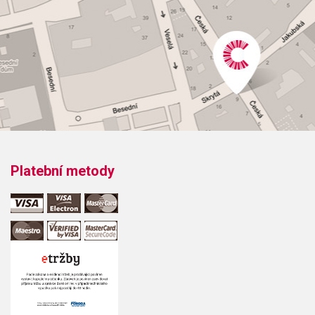
Počet stran: 47
hudební úprava: melodie / tabulatura
Obsazení: solo
Odběr minimálně 1 kus
Výrobce: ALFRED PUBLISHING CO.,INC.
Platební metody
Obsahuje:
Znamenny Melody in Tone 1Spiritual KantAfonskoye from
Mount AthosA Dukhovnyi StikhKamarinskayaHey
UkhnemSong of SvyatkiMoscow NightsEvening
BellsKalinkaDark EyesA Soldier's SongA March For Bulat