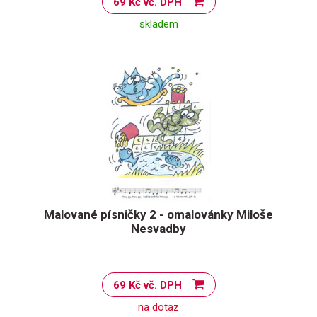
69 Kč vč. DPH
skladem
Malované písničky 2 - omalovánky Miloše
Nesvadby
69 Kč vč. DPH
na dotaz