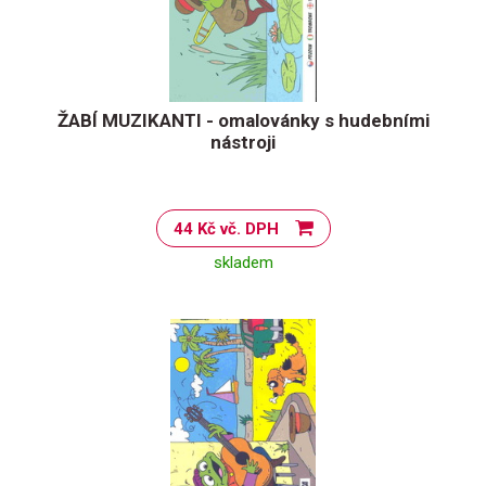
ŽABÍ MUZIKANTI - omalovánky s hudebními
nástroji
44 Kč vč. DPH
skladem