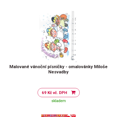
Malované vánoční písničky - omalovánky Miloše
Nesvadby
69 Kč vč. DPH
skladem