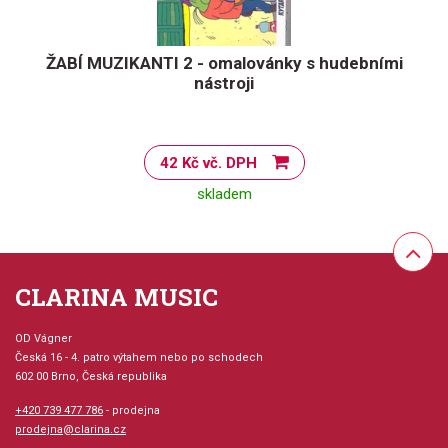
ŽABÍ MUZIKANTI 2 - omalovánky s hudebními
nástroji
42 Kč vč. DPH
skladem
CLARINA MUSIC
OD Vágner
Česká 16 - 4. patro výtahem nebo po schodech
602 00 Brno, Česká republika
+420 739 477 786
- prodejna
prodejna@clarina.cz