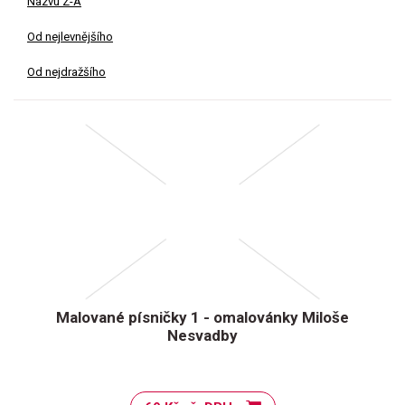
Názvu Z-A
Od nejlevnějšího
Od nejdražšího
Malované písničky 1 - omalovánky Miloše
Nesvadby