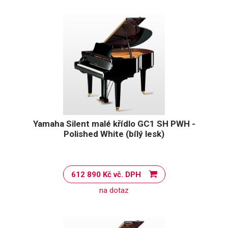
Yamaha Silent malé křídlo GC1 SH PWH -
Polished White (bílý lesk)
612 890 Kč vč. DPH
na dotaz