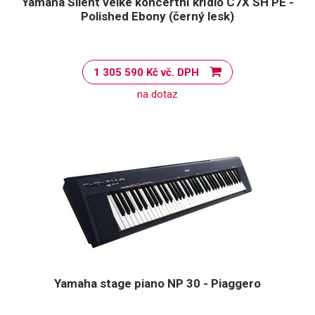
Yamaha Silent velké koncertní křídlo C7X SH PE -
Polished Ebony (černý lesk)
1 305 590 Kč vč. DPH
na dotaz
Yamaha stage piano NP 30 - Piaggero