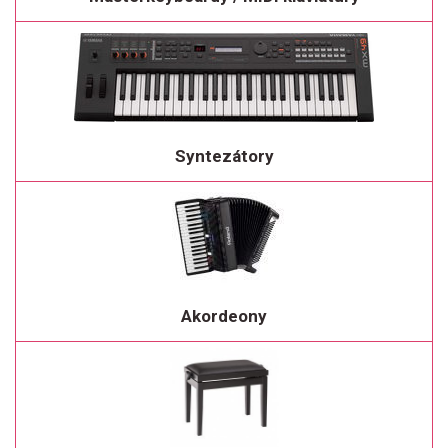
Syntezátory
Akordeony