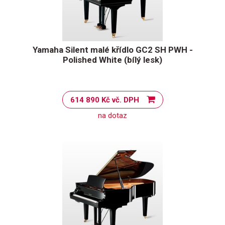
Yamaha Silent malé křídlo GC2 SH PWH -
Polished White (bílý lesk)
614 890 Kč vč. DPH
na dotaz