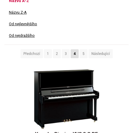
Názvu A-Z
Názvu Z-A
Od nejlevnějšího
Od nejdražšího
Předchozí
1
2
3
4
5
Následující