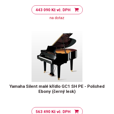
443 090 Kč vč. DPH
na dotaz
Yamaha Silent malé křídlo GC1 SH PE - Polished
Ebony (černý lesk)
563 490 Kč vč. DPH