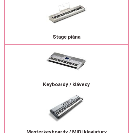
Stage piána
Keyboardy / klávesy
Masterkeyboardy / MIDI klaviatury