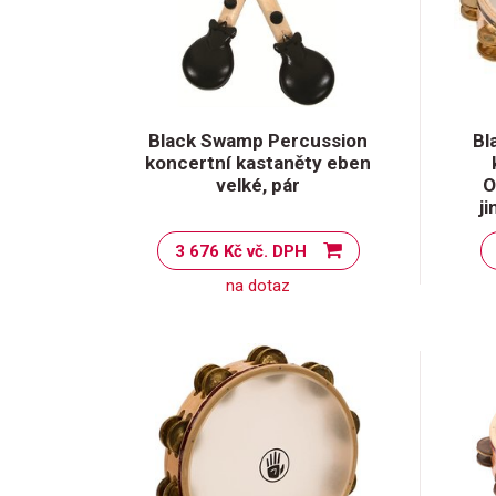
Black Swamp Percussion
Bl
koncertní kastaněty eben
velké, pár
O
j
3 676 Kč vč. DPH
na dotaz