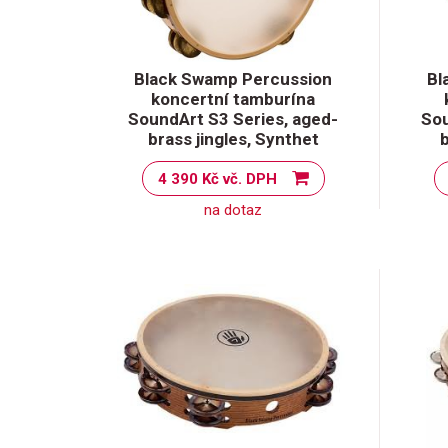
Black Swamp Percussion
Bl
koncertní tamburína
SoundArt S3 Series, aged-
Sou
brass jingles, Synthet
4 390 Kč vč. DPH
na dotaz