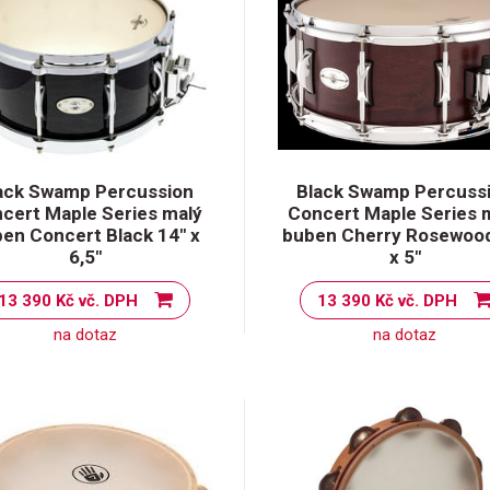
ack Swamp Percussion
Black Swamp Percuss
cert Maple Series malý
Concert Maple Series 
en Concert Black 14" x
buben Cherry Rosewood
6,5"
x 5"
13 390 Kč vč. DPH
13 390 Kč vč. DPH
na dotaz
na dotaz