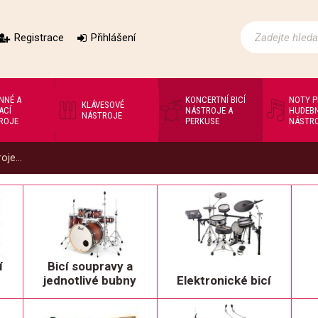
Registrace
Přihlášení
NNÉ A
KONCERTNÍ BICÍ
NOTY 
KLÁVESOVÉ
ACÍ
NÁSTROJE A
HUDEBN
NÁSTROJE
ROJE
PERKUSE
NÁSTR
oje...
í
Bicí soupravy a
jednotlivé bubny
Elektronické bicí