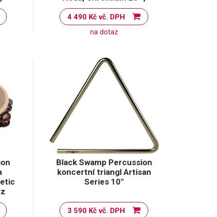
4 490 Kč vč. DPH
na dotaz
ion
Black Swamp Percussion
a
koncertní triangl Artisan
etic
Series 10"
nz
3 590 Kč vč. DPH