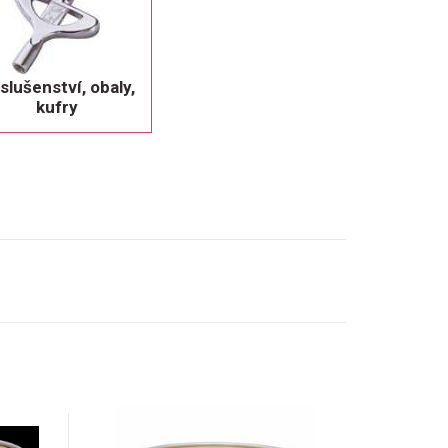
íslušenství, obaly,
kufry