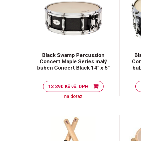
Black Swamp Percussion
Bl
Concert Maple Series malý
Con
buben Concert Black 14" x 5"
bub
13 390 Kč vč. DPH
na dotaz