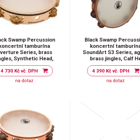
ack Swamp Percussion
Black Swamp Percuss
koncertní tamburína
koncertní tamburín
verture Series, brass
SoundArt S3 Series, a
ingles, Synthetic Head,
brass jingles, Calf H
4 730 Kč vč. DPH
4 390 Kč vč. DPH
na dotaz
na dotaz