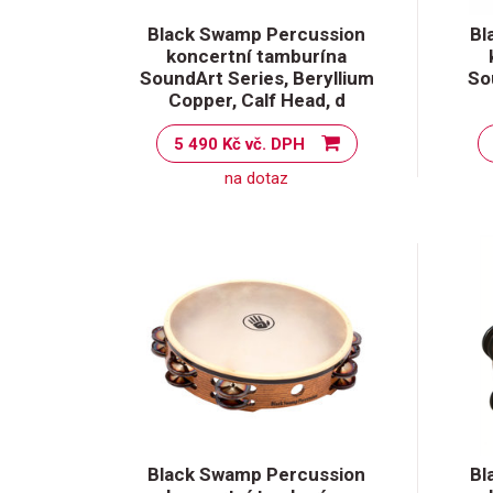
Black Swamp Percussion
Bl
koncertní tamburína
SoundArt Series, Beryllium
So
Copper, Calf Head, d
5 490 Kč vč. DPH
na dotaz
Black Swamp Percussion
Bl