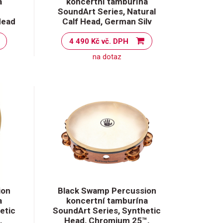
a
koncertní tamburína
SoundArt Series, Natural
Head
Calf Head, German Silv
4 490 Kč vč. DPH
na dotaz
ion
Black Swamp Percussion
a
koncertní tamburína
etic
SoundArt Series, Synthetic
,
Head, Chromium 25™,