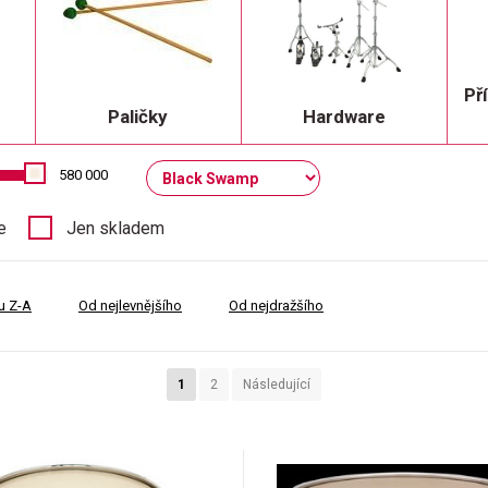
Př
Paličky
Hardware
580 000
e
Jen skladem
u Z-A
Od nejlevnějšího
Od nejdražšího
1
2
Následující