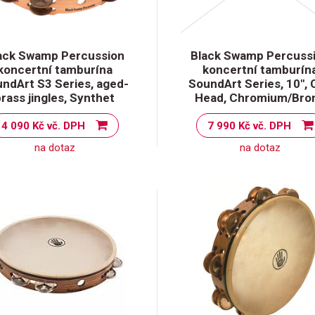
ack Swamp Percussion
Black Swamp Percuss
koncertní tamburína
koncertní tamburín
ndArt S3 Series, aged-
SoundArt Series, 10", 
brass jingles, Synthet
Head, Chromium/Bro
4 090 Kč vč. DPH
7 990 Kč vč. DPH
na dotaz
na dotaz