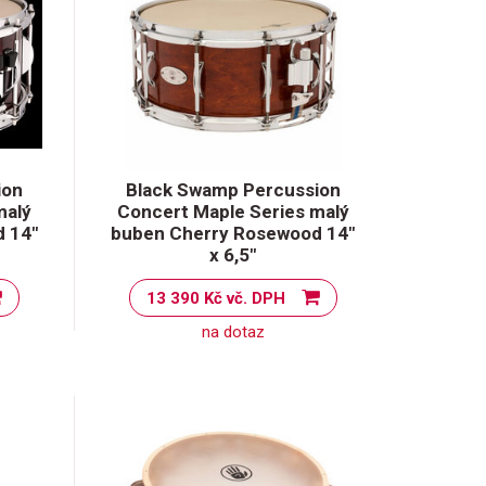
ion
Black Swamp Percussion
malý
Concert Maple Series malý
 14"
buben Cherry Rosewood 14"
x 6,5"
13 390 Kč vč. DPH
na dotaz