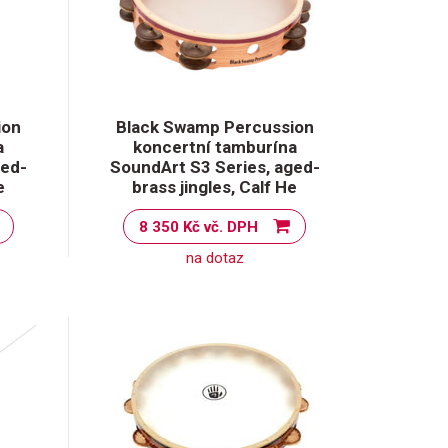
ion
Black Swamp Percussion
a
koncertní tamburína
ged-
SoundArt S3 Series, aged-
e
brass jingles, Calf He
8 350 Kč vč. DPH
na dotaz