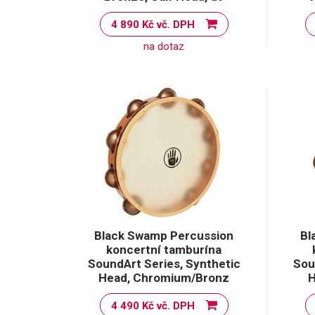
4 890 Kč vč. DPH
na dotaz
Black Swamp Percussion
Bl
koncertní tamburína
SoundArt Series, Synthetic
Sou
Head, Chromium/Bronz
H
4 490 Kč vč. DPH