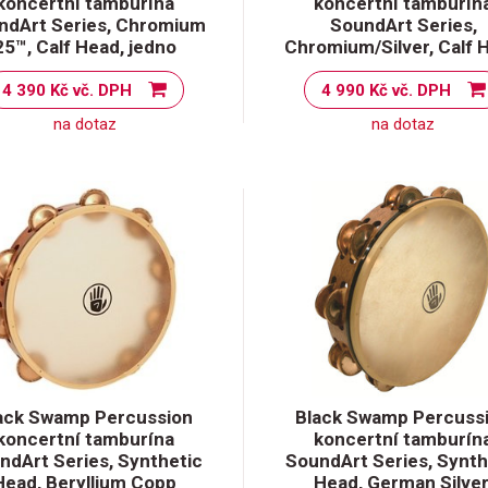
koncertní tamburína
koncertní tamburín
ndArt Series, Chromium
SoundArt Series,
25™, Calf Head, jedno
Chromium/Silver, Calf 
4 390 Kč vč. DPH
4 990 Kč vč. DPH
na dotaz
na dotaz
ack Swamp Percussion
Black Swamp Percuss
koncertní tamburína
koncertní tamburín
ndArt Series, Synthetic
SoundArt Series, Synth
Head, Beryllium Copp
Head, German Silver