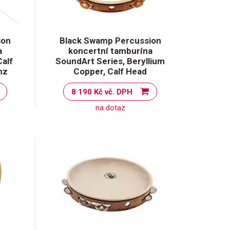
ion
Black Swamp Percussion
a
koncertní tamburína
Calf
SoundArt Series, Beryllium
nz
Copper, Calf Head
8 190 Kč vč. DPH
na dotaz