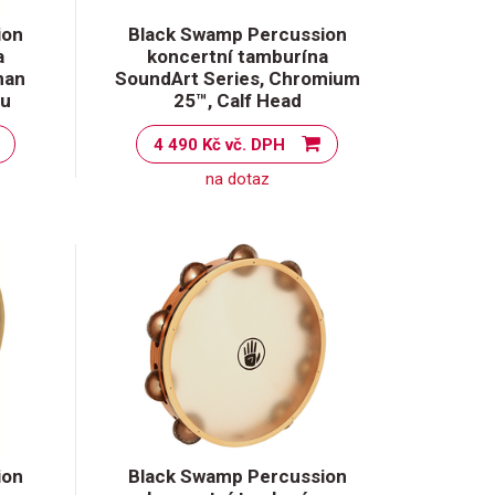
ion
Black Swamp Percussion
a
koncertní tamburína
man
SoundArt Series, Chromium
ou
25™, Calf Head
4 490 Kč vč. DPH
na dotaz
ion
Black Swamp Percussion