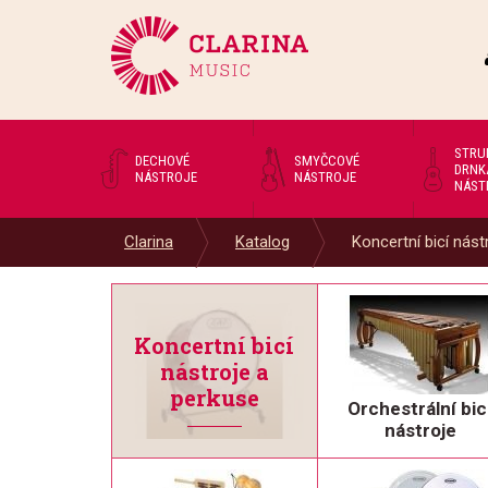
STRU
DECHOVÉ
SMYČCOVÉ
DRNK
NÁSTROJE
NÁSTROJE
NÁST
Clarina
Katalog
Koncertní bicí nástr
Koncertní bicí
nástroje a
perkuse
Orchestrální bic
nástroje