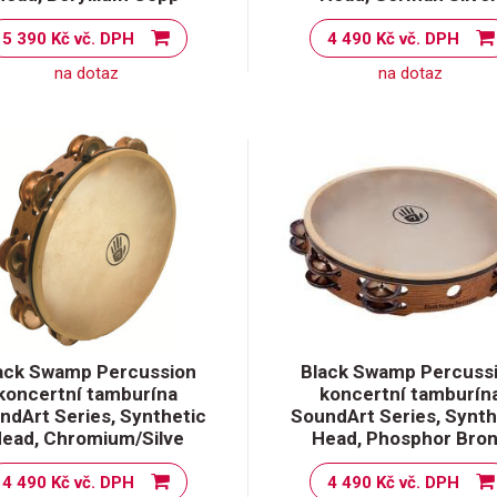
5 390 Kč vč. DPH
4 490 Kč vč. DPH
na dotaz
na dotaz
ack Swamp Percussion
Black Swamp Percuss
koncertní tamburína
koncertní tamburín
ndArt Series, Synthetic
SoundArt Series, Synth
ead, Chromium/Silve
Head, Phosphor Bro
4 490 Kč vč. DPH
4 490 Kč vč. DPH