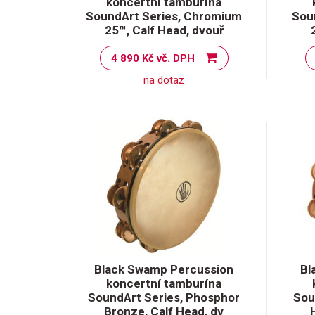
koncertní tamburína
SoundArt Series, Chromium
Sou
25™, Calf Head, dvouř
4 890 Kč vč. DPH
na dotaz
Black Swamp Percussion
Bl
koncertní tamburína
SoundArt Series, Phosphor
Sou
Bronze, Calf Head, dv