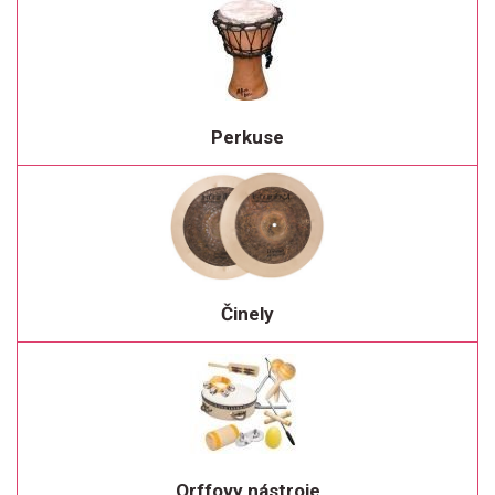
Perkuse
Činely
Orffovy nástroje