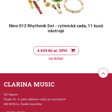
Nino 012 Rhythmik Set - rytmická sada, 11 kusů
nástrojů
4 659 Kč vč. DPH
na dotaz
CLARINA MUSIC
OD Vágner
Česká 16 - 4. patro výtahem nebo po schodech
602 00 Brno, Česká republika