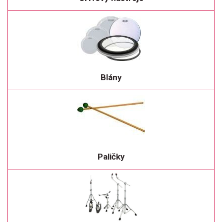
Blány
Paličky