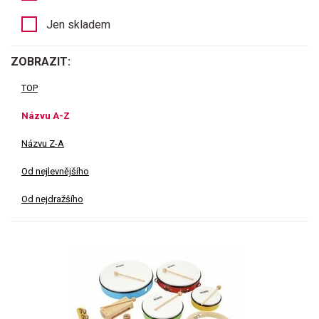
Jen skladem
ZOBRAZIT:
TOP
Názvu A-Z
Názvu Z-A
Od nejlevnějšího
Od nejdražšího