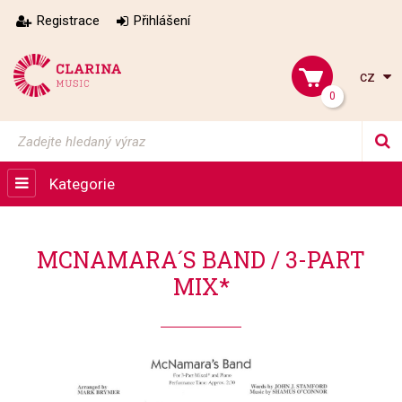
Registrace
Přihlášení
cz
0
Kategorie
MCNAMARA´S BAND / 3-PART
MIX*