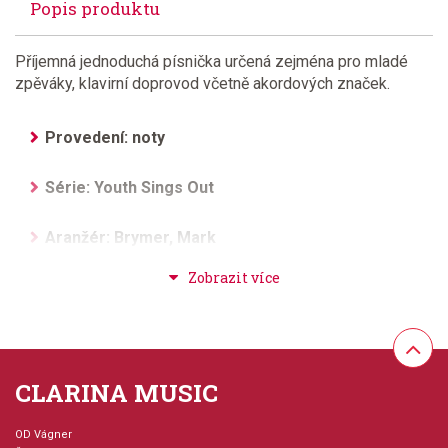
Popis produktu
Příjemná jednoduchá písnička určená zejména pro mladé
zpěváky, klavirní doprovod včetně akordových značek.
Provedení: noty
Série: Youth Sings Out
Aranžér: Brymer, Mark
Hudební styl: populární + rocková hudba
Velikost (rozměr): 17 x 27 cm
CLARINA MUSIC
Počet skladeb: 1
OD Vágner
Počet stran: 12