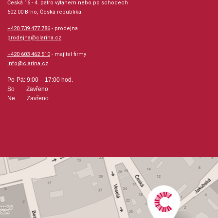
Česká 16 - 4. patro výtahem nebo po schodech
602 00 Brno, Česká republika
hudební úprava: sborová partitura / klavír / akordy
+420 739 477 786
- prodejna
prodejna@clarina.cz
Obsazení: trio, sbor
+420 603 462 510
- majitel firmy
info@clarina.cz
Odběr minimálně 3 kusy
Po-Pá: 9:00 – 17:00 hod.
So Zavřeno
Výrobce: Hal Leonard Corporation
Ne Zavřeno
Obsahuje:
McNamara's Band