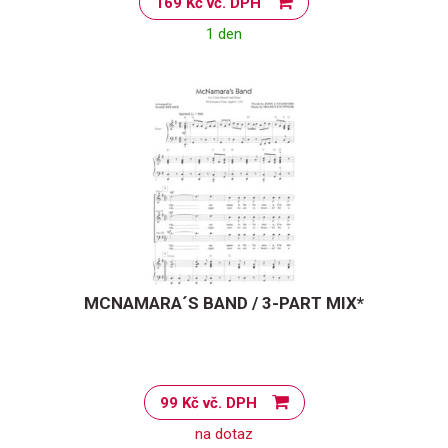
169 Kč vč. DPH
1 den
MCNAMARA´S BAND / 3-PART MIX*
99 Kč vč. DPH
na dotaz