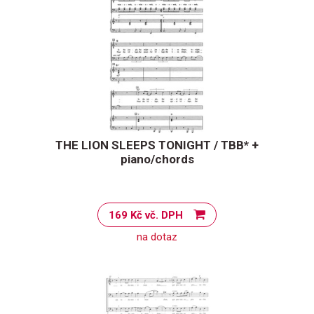
THE LION SLEEPS TONIGHT / TBB* +
piano/chords
169 Kč vč. DPH
na dotaz