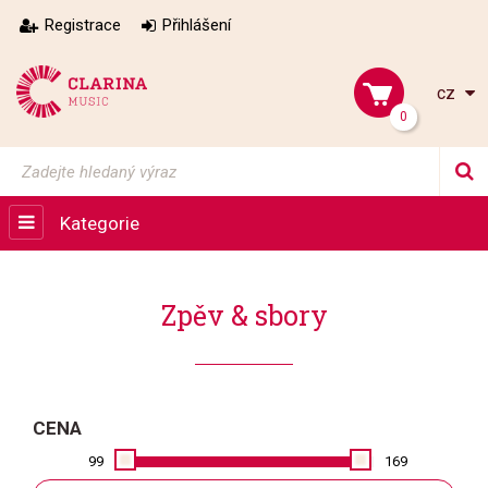
Registrace
Přihlášení
cz
0
Kategorie
Zpěv & sbory
CENA
99
169