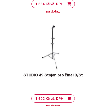
1 584 Kč vč. DPH
na dotaz
STUDIO 49 Stojan pro činel B/St
1 602 Kč vč. DPH