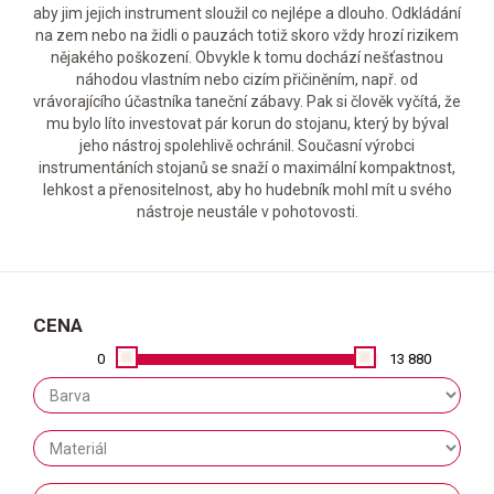
aby jim jejich instrument sloužil co nejlépe a dlouho. Odkládání
na zem nebo na židli o pauzách totiž skoro vždy hrozí rizikem
nějakého poškození. Obvykle k tomu dochází nešťastnou
náhodou vlastním nebo cizím přičiněním, např. od
vrávorajícího účastníka taneční zábavy. Pak si člověk vyčítá, že
mu bylo líto investovat pár korun do stojanu, který by býval
jeho nástroj spolehlivě ochránil. Současní výrobci
instrumentáních stojanů se snaží o maximální kompaktnost,
lehkost a přenositelnost, aby ho hudebník mohl mít u svého
nástroje neustále v pohotovosti.
CENA
0
13 880