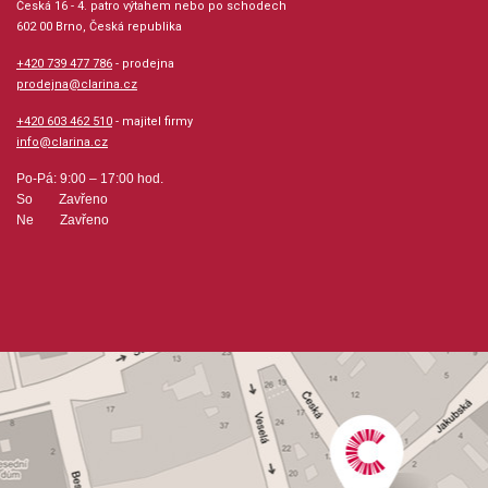
Česká 16 - 4. patro výtahem nebo po schodech
Velikost (rozměr): 23 x 30 cm
602 00 Brno, Česká republika
+420 739 477 786
- prodejna
Počet skladeb: 41
prodejna@clarina.cz
+420 603 462 510
- majitel firmy
Počet stran: 28
info@clarina.cz
hudební úprava: melodie
Po-Pá: 9:00 – 17:00 hod.
So Zavřeno
Ne Zavřeno
Obsazení: solo
Odběr minimálně 1 kus
Výrobce: ALSBACH - EDUCA
Obsahuje:
AmarilloBarranquillaBobby's bluesBrown girl in the ringLa
CampanellaCantilenaCzardasEarly one morningEasy