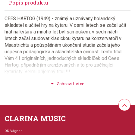
Popis produktu
CEES HARTOG (1949) - známý a uznávaný holandský
skladatel a učitel hry na kytaru. V osmi letech se začal učit
hrát na kytaru a mnoho let byl samoukem, v sedmnácti
letech začal studovat klasickou kytaru na konzervatoři v
Maastrichtu a poúspěšném ukončení studia začala jeho
úspěšná pedagogická a skladatelská činnost. Tento titul
Vám 41 originálních, jednoduchých skladbiček od Cees
Hartog, případně jím aranžovaných a to pro začínající
kytaristy. Velmi příjemný titul !!!
Provedení: sešit - měkká vazba
Aranžér: Hartog, Cees
CLARINA MUSIC
Hudební styl: lidová hudba + spirituály + folk +
country, jazz + blues + ragtime + swing
OD Vágner