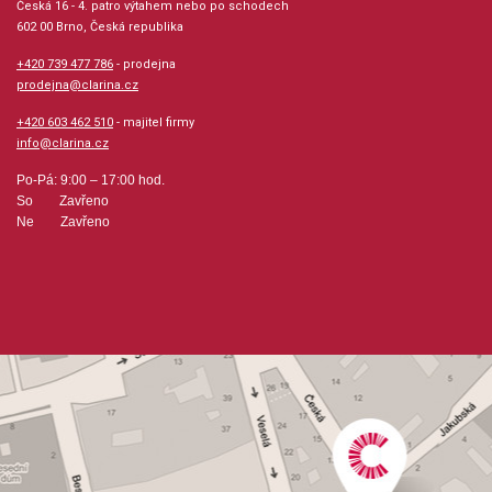
Česká 16 - 4. patro výtahem nebo po schodech
602 00 Brno, Česká republika
Velikost (rozměr): 21 x 30 cm
+420 739 477 786
- prodejna
prodejna@clarina.cz
Počet stran: 60
+420 603 462 510
- majitel firmy
info@clarina.cz
hudební úprava: texty
Po-Pá: 9:00 – 17:00 hod.
So Zavřeno
Obsazení: solo
Ne Zavřeno
Odběr minimálně 1 kus
Výrobce: eNoty