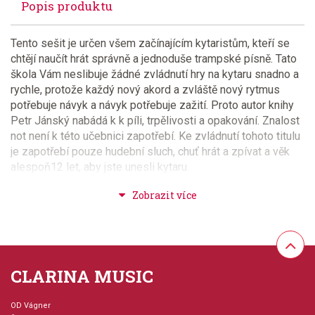
Popis produktu
Tento sešit je určen všem začínajícím kytaristům, kteří se
chtějí naučít hrát správně a jednoduše trampské písně. Tato
škola Vám neslibuje žádné zvládnutí hry na kytaru snadno a
rychle, protože každý nový akord a zvláště nový rytmus
potřebuje návyk a návyk potřebuje zažití. Proto autor knihy
Petr Jánský nabádá k k píli, trpělivosti a opakování. Znalost
not není k této učebnici zapotřebí. Ke zvládnutí tohoto titulu
je zapotřebí pouze hudební sluch, chuť hrát a zpívat a věk
alespoň12 let, aby jste unesli kytaru.
Provedení: sešit - měkká vazba
Jazyk: česky
CLARINA MUSIC
Hudební styl: výukové + instruktážní tituly a školy,
lidová hudba + spirituály + folk + country, hudba pro
děti, žáky a studenty
OD Vágner