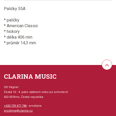
Paličky 55A
* paličky
* American Classic
* hickory
* délka 406 mm
* průměr 14,3 mm
CLARINA MUSIC
OD Vágner
Česká 16 - 4. patro výtahem nebo po schodech
602 00 Brno, Česká republika
+420 739 477 786
- prodejna
prodejna@clarina.cz