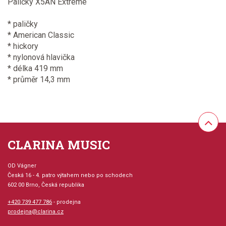
Paličky X5AN Extreme
* paličky
* American Classic
* hickory
* nylonová hlavička
* délka 419 mm
* průměr 14,3 mm
CLARINA MUSIC
OD Vágner
Česká 16 - 4. patro výtahem nebo po schodech
602 00 Brno, Česká republika
+420 739 477 786
- prodejna
prodejna@clarina.cz