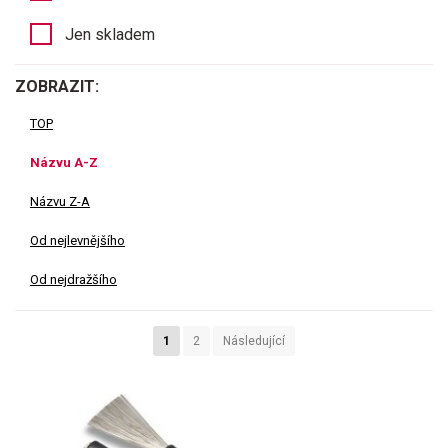
Jen skladem
ZOBRAZIT:
TOP
Názvu A-Z
Názvu Z-A
Od nejlevnějšího
Od nejdražšího
1
2
Následující