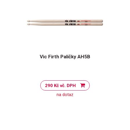
Vic Firth Paličky AH5B
290 Kč vč. DPH
na dotaz