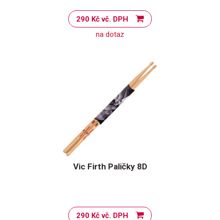
290 Kč vč. DPH
na dotaz
Vic Firth Paličky 8D
290 Kč vč. DPH