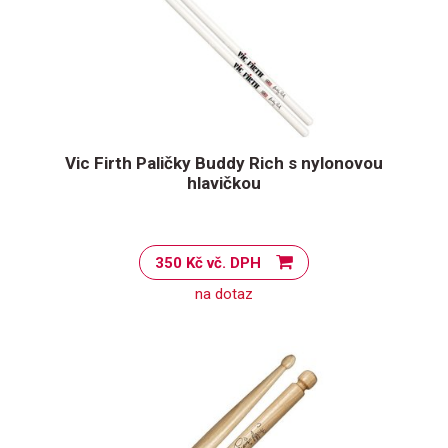
Vic Firth Paličky Buddy Rich s nylonovou
hlavičkou
350 Kč vč. DPH
na dotaz