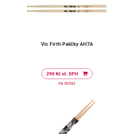
Vic Firth Paličky AH7A
290 Kč vč. DPH
na dotaz