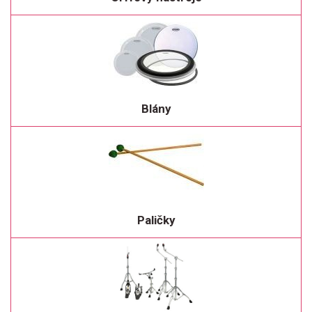
Blány
Paličky