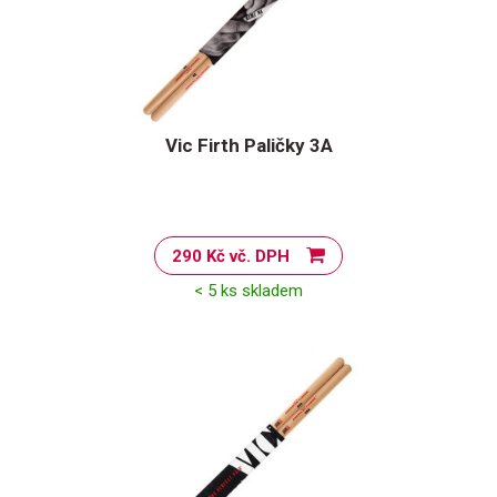
Vic Firth Paličky 3A
290 Kč vč. DPH
< 5 ks skladem