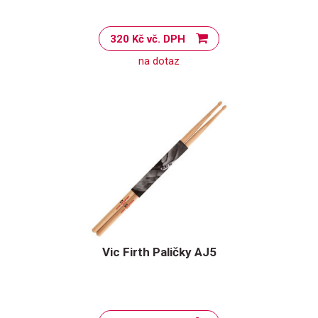
320 Kč vč. DPH
na dotaz
Vic Firth Paličky AJ5