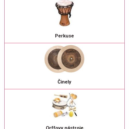
Perkuse
Činely
Orffovy nástroje