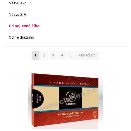
Názvu A-Z
Názvu Z-A
Od nejlevnějšího
Od nejdražšího
1
2
3
4
5
Následující