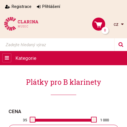
Registrace
Přihlášení
cz
0
Kategorie
Plátky pro B klarinety
CENA
35
1 000