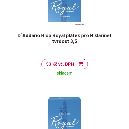
D´Addario Rico Royal plátek pro B klarinet
tvrdost 3,5
53 Kč vč. DPH
skladem