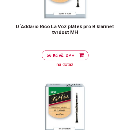
D´Addario Rico La Voz plátek pro B klarinet
tvrdost MH
56 Kč vč. DPH
na dotaz