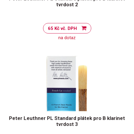
tvrdost 2
65 Kč vč. DPH
na dotaz
Peter Leuthner PL Standard plátek pro B klarinet
tvrdost 3