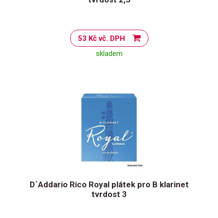
53 Kč vč. DPH
skladem
D´Addario Rico Royal plátek pro B klarinet
tvrdost 3