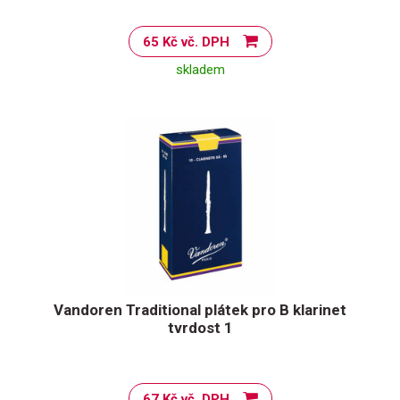
65 Kč vč. DPH
skladem
Vandoren Traditional plátek pro B klarinet
tvrdost 1
67 Kč vč. DPH