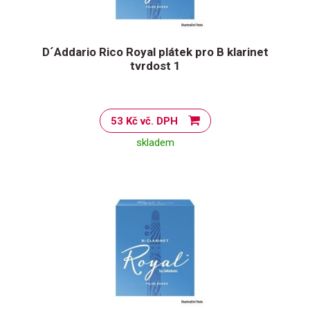
D´Addario Rico Royal plátek pro B klarinet
tvrdost 1
53 Kč vč. DPH
skladem